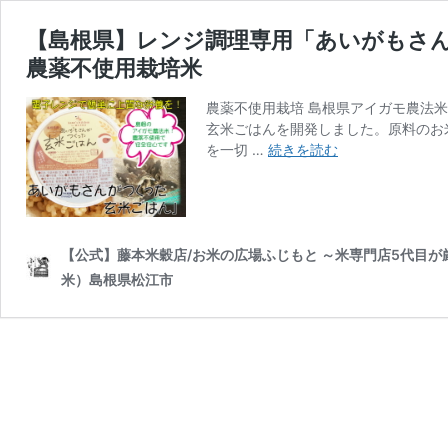
【島根県】レンジ調理専用「あいがもさ
農薬不使用栽培米
農薬不使用栽培 島根県アイガモ農法
玄米ごはんを開発しました。原料のお
【島
を一切 …
続きを読む
根
県】
レ
ン
ジ
【公式】藤本米穀店/お米の広場ふじもと ～米専門店5代目
調
米）島根県松江市
理
専
用
「あ
い
が
も
さ