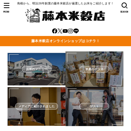
島根から、明治26年創業の藤本米穀店が厳選したお米をご紹介します！
MENU
SEARCH
藤本米穀店オンラインショップはコチラ！
お米のメニュー
米屋のホンネ
メディアに紹介されました
ゲスト