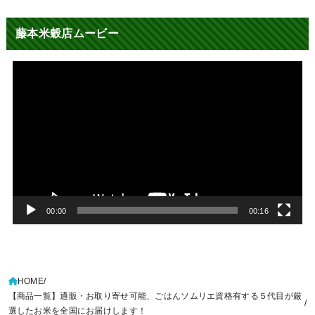
藤本米穀店ムービー
動
画
プ
レ
ー
ヤ
ー
00:00
00:16
HOME
【商品一覧】通販・お取り寄せ可能、ごはんソムリエ資格有する５代目が厳
選したお米を全国にお届けします！