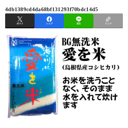
4db1389cd4da68bf131293f70bdc14d5
ポスト
シェア
送る
リンク