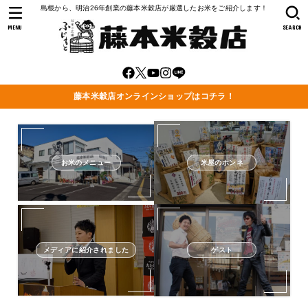
島根から、明治26年創業の藤本米穀店が厳選したお米をご紹介します！
MENU
SEARCH
藤本米穀店オンラインショップはコチラ！
お米のメニュー
米屋のホンネ
メディアに紹介されました
ゲスト