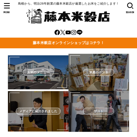
島根から、明治26年創業の藤本米穀店が厳選したお米をご紹介します！
MENU
SEARCH
藤本米穀店オンラインショップはコチラ！
お米のメニュー
米屋のホンネ
メディアに紹介されました
ゲスト