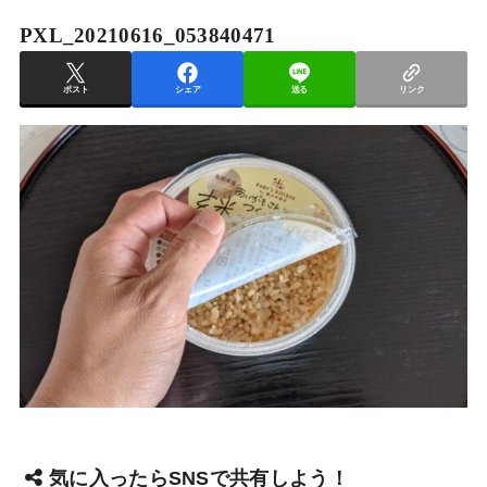
PXL_20210616_053840471
ポスト
シェア
送る
リンク
気に入ったらSNSで共有しよう！