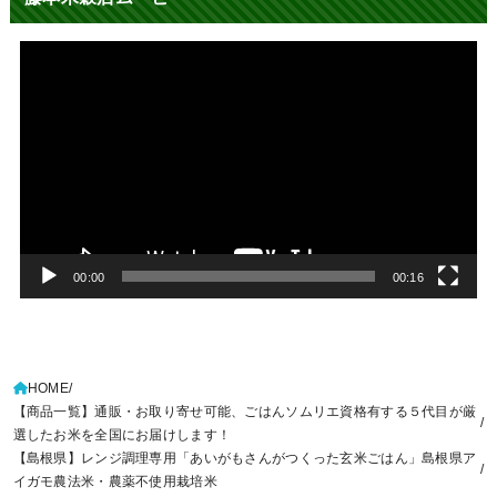
動
画
プ
レ
ー
ヤ
ー
00:00
00:16
HOME
【商品一覧】通販・お取り寄せ可能、ごはんソムリエ資格有する５代目が厳
選したお米を全国にお届けします！
【島根県】レンジ調理専用「あいがもさんがつくった玄米ごはん」島根県ア
イガモ農法米・農薬不使用栽培米