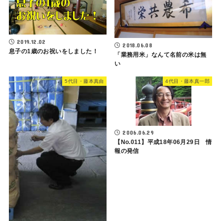
2019.12.02
2018.06.08
息子の1歳のお祝いをしました！
「業務用米」なんて名前の米は無
い
5代目・藤本真由
4代目・藤本真一郎
2006.06.29
【No.011】平成18年06月29日 情
報の発信