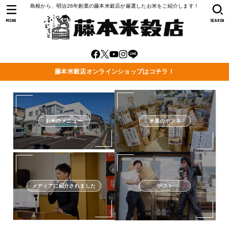
島根から、明治26年創業の藤本米穀店が厳選したお米をご紹介します！
MENU
SEARCH
藤本米穀店オンラインショップはコチラ！
お米のメニュー
米屋のホンネ
メディアに紹介されました
ゲスト