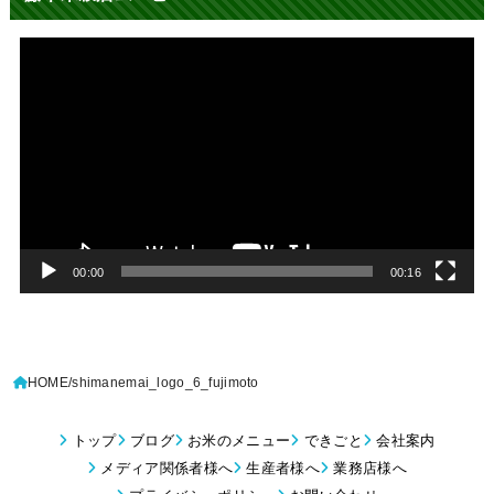
動
画
プ
レ
ー
ヤ
ー
00:00
00:16
HOME
shimanemai_logo_6_fujimoto
トップ
ブログ
お米のメニュー
できごと
会社案内
メディア関係者様へ
生産者様へ
業務店様へ