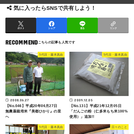
気に入ったらSNSで共有しよう！
ポスト
シェア
送る
リンク
RECOMMEND
5代目・藤本真由
5代目・藤本真由
2008.06.27
2009.12.05
【No.046】平成20年06月27日
【No.131】平成21年12月05日
無農薬栽培米『美都ひかり』の里
「だんごの粉（仁多米もち米100%
へ
使用）」追加!!
5代目・藤本真由
日々のこと