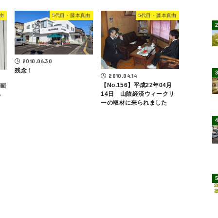
由
5代目・藤本真由
5代目・藤本真由
2010.06.30
残念！
2010.04.14
【No.156】平成22年04月
動画
14日 山陰経済ウィークリ
ろ
ーの取材に来られました