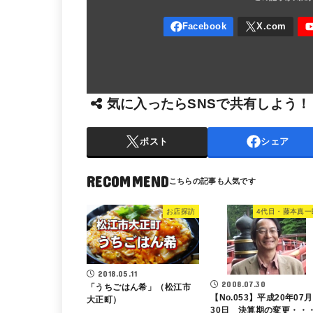
気に入ったらSNSで共有しよう！
ポスト
シェア
RECOMMEND
お店探訪
4代目・藤本真一
2018.05.11
2008.07.30
「うちごはん希」（松江市
【No.053】平成20年07月
大正町）
30日 決算期の変更・・