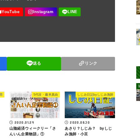
送る
リンク
郎
5代目・藤本真由
しじみ日記byしじみ漁師
2020.01.29
2020.08.30
山陰経済ウィークリー「さ
あさり？しじみ？ byしじ
んいん企業物語」①
み漁師・小豆
・