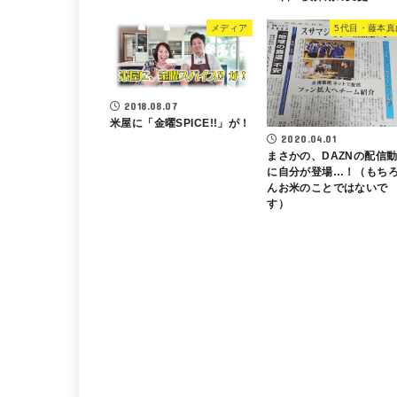
メディア
5代目・藤本真
2018.08.07
米屋に「金曜SPICE!!」が！
2020.04.01
まさかの、DAZNの配信
に自分が登場…！（もち
んお米のことではないで
す）