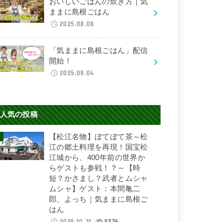
おいしいごはんの炊き方｜気
ままに島根ごはん
2025.08.08
「気ままに島根ごはん」配信
開始！
2025.08.04
人気の投稿
【松江名物】ぼてぼて茶～松
江の郷土料理を再現！国宝松
江城から、400年前の世界か
らゲストも参戦！？～【時
短？かさまし？武者とムシャ
ムシャ】ゲスト：本間亀二
郎、よっち｜気ままに島根ご
はん
2025.10.31
2336