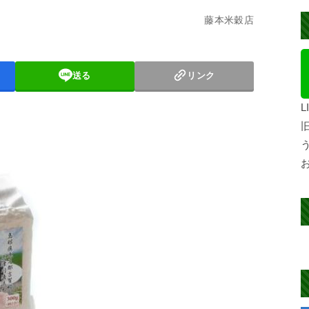
藤本米穀店
送る
リンク