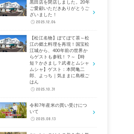
黒田店を閉店しました。20年
ご愛顧いただきありがとうご
ざいました！
2025.12.06
【松江名物】ぼてぼて茶～松
江の郷土料理を再現！国宝松
江城から、400年前の世界か
らゲストも参戦！？～【時
短？かさまし？武者とムシャ
ムシャ】ゲスト：本間亀二
郎、よっち｜気ままに島根ご
はん
2025.10.31
令和7年産米の買い受けにつ
いて
2025.08.13