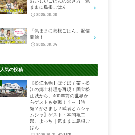
おいしいごはんの炊き方｜気
ままに島根ごはん
2025.08.08
「気ままに島根ごはん」配信
開始！
2025.08.04
人気の投稿
【松江名物】ぼてぼて茶～松
江の郷土料理を再現！国宝松
江城から、400年前の世界か
らゲストも参戦！？～【時
短？かさまし？武者とムシャ
ムシャ】ゲスト：本間亀二
郎、よっち｜気ままに島根ご
はん
2025.10.31
2331