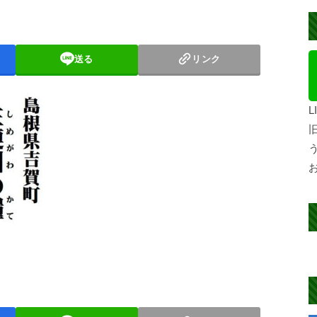
送る
リンク