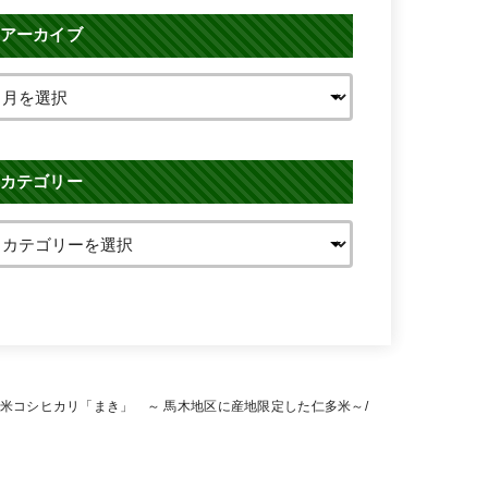
アーカイブ
カテゴリー
米コシヒカリ「まき」 ～ 馬木地区に産地限定した仁多米～