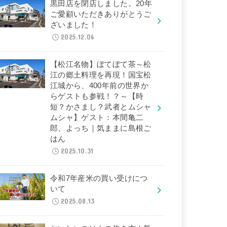
黒田店を閉店しました。20年
ご愛顧いただきありがとうご
ざいました！
2025.12.06
【松江名物】ぼてぼて茶～松
江の郷土料理を再現！国宝松
江城から、400年前の世界か
らゲストも参戦！？～【時
短？かさまし？武者とムシャ
ムシャ】ゲスト：本間亀二
郎、よっち｜気ままに島根ご
はん
2025.10.31
令和7年産米の買い受けにつ
いて
2025.08.13