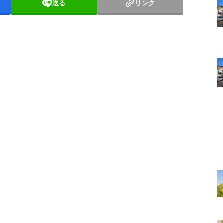
送る
リンク