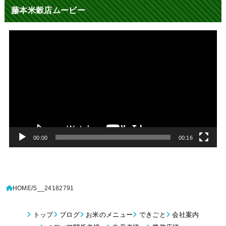
藤本米穀店ムービー
動
画
プ
レ
ー
ヤ
ー
00:00
00:16
HOME
S__24182791
トップ
ブログ
お米のメニュー
できごと
会社案内