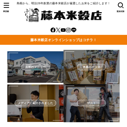
島根から、明治26年創業の藤本米穀店が厳選したお米をご紹介します！
MENU
SEARCH
藤本米穀店オンラインショップはコチラ！
お米のメニュー
米屋のホンネ
メディアに紹介されました
ゲスト