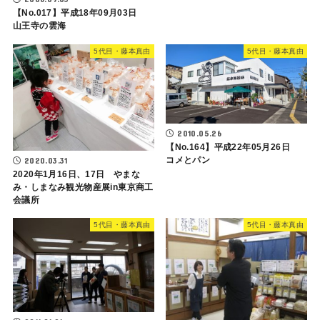
【No.017】平成18年09月03日
山王寺の雲海
5代目・藤本真由
5代目・藤本真由
2010.05.26
【No.164】平成22年05月26日
コメとパン
2020.03.31
2020年1月16日、17日 やまな
み・しまなみ観光物産展in東京商工
会議所
5代目・藤本真由
5代目・藤本真由