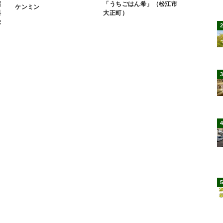
「うちごはん希」（松江市
屋
ケンミン
大正町）
料
ま