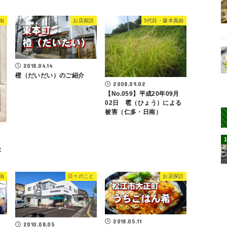
由
お店探訪
5代目・藤本真由
2018.04.14
橙（だいだい）のご紹介
2008.09.02
【No.059】平成20年09月
02日 雹（ひょう）による
被害（仁多・日南）
ま
由
日々のこと
お店探訪
2018.05.11
2010.08.05