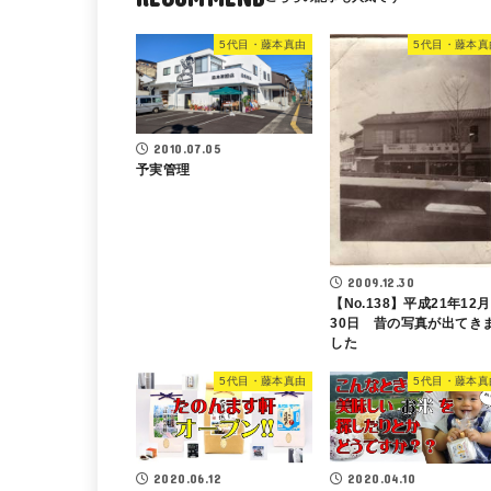
5代目・藤本真由
5代目・藤本真
2010.07.05
予実管理
2009.12.30
【No.138】平成21年12月
30日 昔の写真が出てき
した
5代目・藤本真由
5代目・藤本真
2020.06.12
2020.04.10