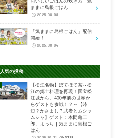
おいしいごはんの炊き方｜気
ままに島根ごはん
2025.08.08
「気ままに島根ごはん」配信
開始！
2025.08.04
人気の投稿
【松江名物】ぼてぼて茶～松
江の郷土料理を再現！国宝松
江城から、400年前の世界か
らゲストも参戦！？～【時
短？かさまし？武者とムシャ
ムシャ】ゲスト：本間亀二
郎、よっち｜気ままに島根ご
はん
2025.10.31
2331