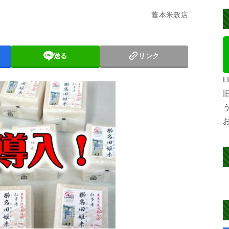
藤本米穀店
送る
リンク