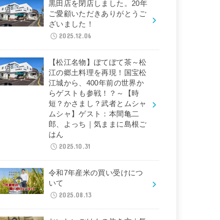
黒田店を閉店しました。20年
ご愛顧いただきありがとうご
ざいました！
2025.12.06
【松江名物】ぼてぼて茶～松
江の郷土料理を再現！国宝松
江城から、400年前の世界か
らゲストも参戦！？～【時
短？かさまし？武者とムシャ
ムシャ】ゲスト：本間亀二
郎、よっち｜気ままに島根ご
はん
2025.10.31
令和7年産米の買い受けにつ
いて
2025.08.13