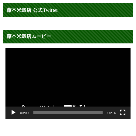
藤本米穀店 公式Twitter
藤本米穀店ムービー
動
画
プ
レ
ー
ヤ
ー
00:00
00:16