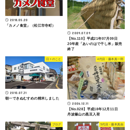
2018.05.20
「カメノ食堂」（松江市寺町）
2009.07.09
【No.110】平成21年07月09日
20年産「あいのはで干し米」販売
終了
日々のこと
4代目・藤本真一郎
2010.07.31
朝一できぬむすめの精米しました
2006.12.11
【No.028】平成18年12月11日
丹波篠山の黒豆入荷
ブログ
5代目・藤本真由