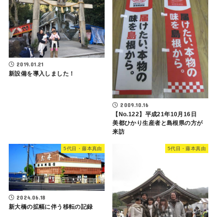
2019.01.21
新設備を導入しました！
2009.10.16
【No.122】平成21年10月16日
美都ひかり生産者と島根県の方が
来訪
5代目・藤本真由
5代目・藤本真由
2024.06.18
新大橋の拡幅に伴う移転の記録