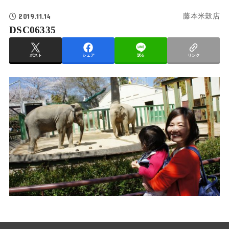
2019.11.14
藤本米穀店
DSC06335
ポスト
シェア
送る
リンク