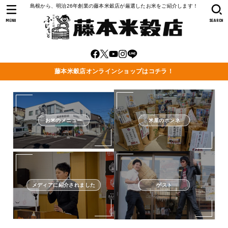
島根から、明治26年創業の藤本米穀店が厳選したお米をご紹介します！
MENU
SEARCH
藤本米穀店オンラインショップはコチラ！
お米のメニュー
米屋のホンネ
メディアに紹介されました
ゲスト