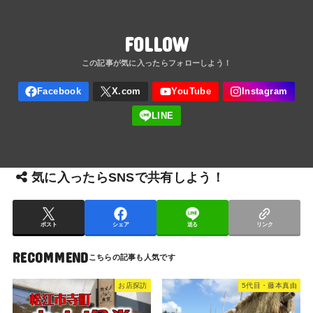
FOLLOW
気に入ったらSNSで共有しよう！
ポスト
シェア
送る
リンク
RECOMMEND
お店探訪
5代目・藤本真由