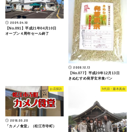
2009.04.10
【No.091】平成21年04月10日
オープン４周年セール終了
2008.12.13
【No.077】平成20年12月13日
きぬむすめ発芽玄米食パン
お店探訪
5代目・藤本真由
2018.05.20
「カメノ食堂」（松江市寺町）