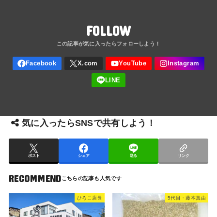
FOLLOW
気に入ったらSNSで共有しよう！
ポスト
シェア
送る
リンク
RECOMMEND
ひろこ店長
5代目・藤本真由