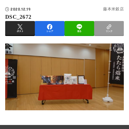
2020.12.19
藤本米穀店
DSC_2672
ポスト
シェア
送る
リンク