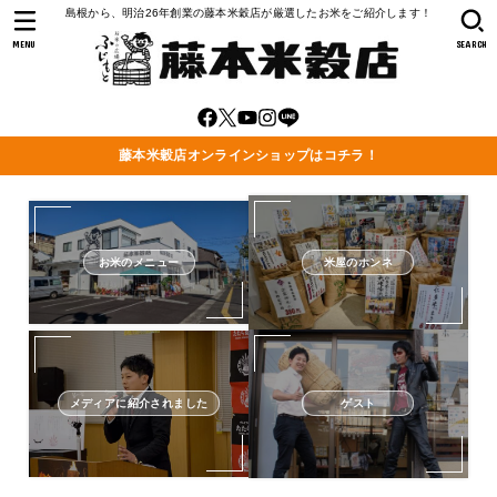
島根から、明治26年創業の藤本米穀店が厳選したお米をご紹介します！
MENU
SEARCH
藤本米穀店オンラインショップはコチラ！
お米のメニュー
米屋のホンネ
メディアに紹介されました
ゲスト