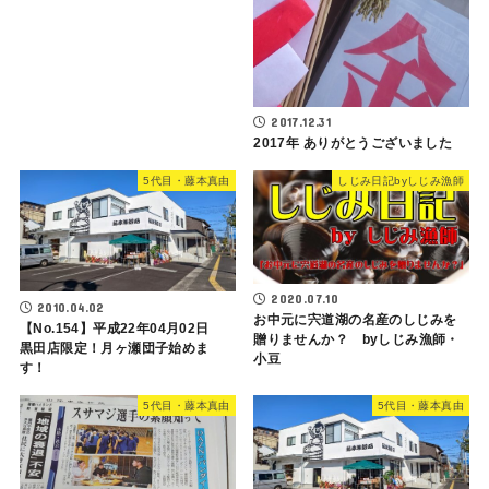
2017.12.31
2017年 ありがとうございました
5代目・藤本真由
しじみ日記byしじみ漁師
2020.07.10
2010.04.02
お中元に宍道湖の名産のしじみを
【No.154】平成22年04月02日
贈りませんか？ byしじみ漁師・
黒田店限定！月ヶ瀬団子始めま
小豆
す！
5代目・藤本真由
5代目・藤本真由