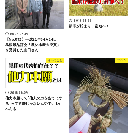
2018.09.06
新米が始まり、産地へ！
2009.04.14
【No.092】平成21年04月14日
島根米品評会「農林水産大臣賞」
を受賞した山田さん
日々のこと
ブログ
2018.06.29
他力本願って｢他人の力をあてにす
る｣って意味じゃないんやで。 by
へんも