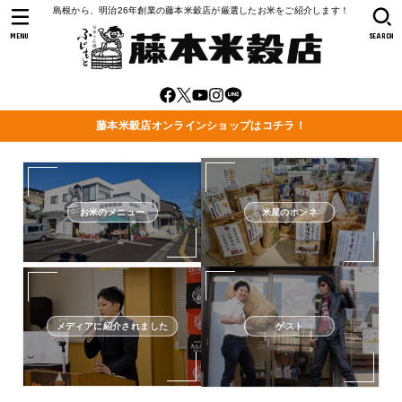
島根から、明治26年創業の藤本米穀店が厳選したお米をご紹介します！
MENU
SEARCH
藤本米穀店オンラインショップはコチラ！
お米のメニュー
米屋のホンネ
メディアに紹介されました
ゲスト