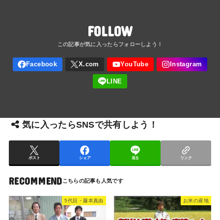
FOLLOW
気に入ったらSNSで共有しよう！
ポスト
シェア
送る
リンク
RECOMMEND
5代目・藤本真由
お米の産地