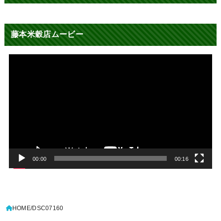
藤本米穀店ムービー
動
画
プ
レ
ー
ヤ
ー
00:00
00:16
HOME
DSC07160