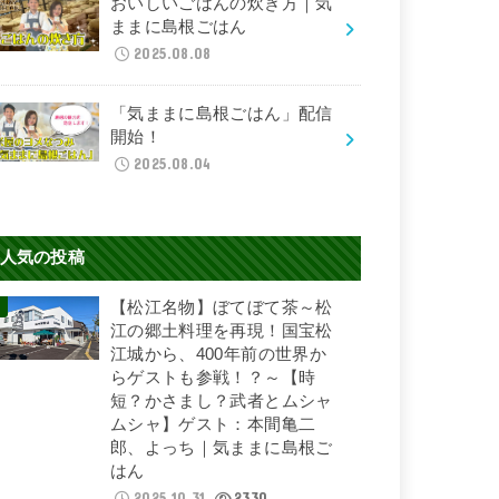
おいしいごはんの炊き方｜気
ままに島根ごはん
2025.08.08
「気ままに島根ごはん」配信
開始！
2025.08.04
人気の投稿
【松江名物】ぼてぼて茶～松
江の郷土料理を再現！国宝松
江城から、400年前の世界か
らゲストも参戦！？～【時
短？かさまし？武者とムシャ
ムシャ】ゲスト：本間亀二
郎、よっち｜気ままに島根ご
はん
2025.10.31
2330