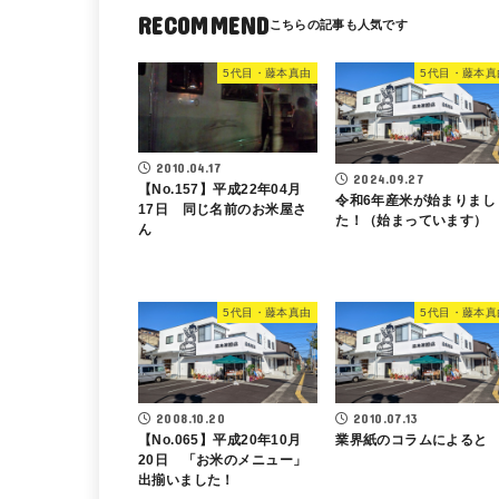
RECOMMEND
5代目・藤本真由
5代目・藤本真
2010.04.17
2024.09.27
【No.157】平成22年04月
令和6年産米が始まりまし
17日 同じ名前のお米屋さ
た！（始まっています）
ん
5代目・藤本真由
5代目・藤本真
2008.10.20
2010.07.13
【No.065】平成20年10月
業界紙のコラムによると
20日 「お米のメニュー」
出揃いました！