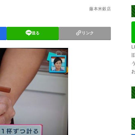
藤本米穀店
送る
リンク