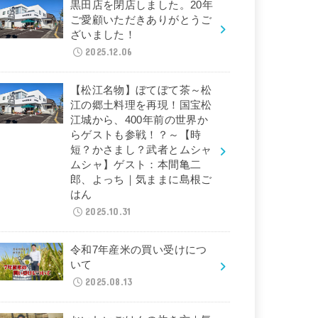
黒田店を閉店しました。20年
ご愛顧いただきありがとうご
ざいました！
2025.12.06
【松江名物】ぼてぼて茶～松
江の郷土料理を再現！国宝松
江城から、400年前の世界か
らゲストも参戦！？～【時
短？かさまし？武者とムシャ
ムシャ】ゲスト：本間亀二
郎、よっち｜気ままに島根ご
はん
2025.10.31
令和7年産米の買い受けにつ
いて
2025.08.13