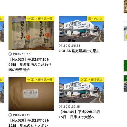
由
4代目・藤本真一郎
日々のこと
2010.08.21
GOPAN発売延期にて思ふ
2006.10.05
【No.023】平成18年10月
05日 地産地消のこだわり
米の発売開始
由
4代目・藤本真一郎
5代目・藤本真由
2010.03.15
【No.149】平成22年03月
2006.09.11
15日 日帰りで大阪へ
【No.020】平成18年09月
11日 地元のヒトメボレ