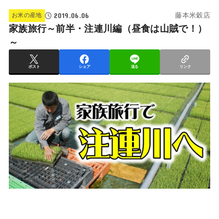
2019.06.06
お米の産地
藤本米穀店
家族旅行～前半・注連川編（昼食は山賊で！）
～
ポスト
シェア
送る
リンク