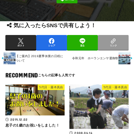
気に入ったらSNSで共有しよう！
ポスト
シェア
送る
リンク
【ご案内】2019夏季休業の日程に
令和元年 ホーランエンヤ還御祭
ついて
RECOMMEND
5代目・藤本真由
5代目・藤本真由
2019.12.02
息子の1歳のお祝いをしました！
2008.06.14