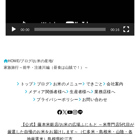
ー
ヤ
ー
00:00
00:16
HOME
ブログ
お米の産地
家族旅行～前半・注連川編（昼食は山賊で！）～
トップ
ブログ
お米のメニュー
できごと
会社案内
メディア関係者様へ
生産者様へ
業務店様へ
プライバシーポリシー
お問い合わせ
© 2026
【公式】藤本米穀店/お米の広場ふじもと ～米専門店5代目が
厳選した自慢のお米をお届けします～（仁多米・島根米・山陰・各
地厳選米）島根県松江市
All Rights Reserved.