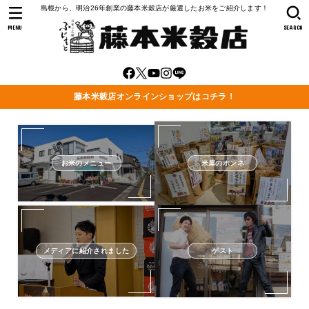
島根から、明治26年創業の藤本米穀店が厳選したお米をご紹介します！
MENU
SEARCH
藤本米穀店オンラインショップはコチラ！
お米のメニュー
米屋のホンネ
メディアに紹介されました
ゲスト