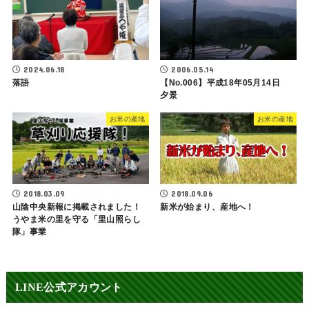
2006.05.14
2024.06.18
【No.006】平成18年05月14日
落語
夕景
お米の産地
お米の産地
2018.03.09
2018.09.06
山陰中央新報に掲載されました！
新米が始まり、産地へ！
うやま米の里を守る「里山照らし
隊」事業
LINE公式アカウント