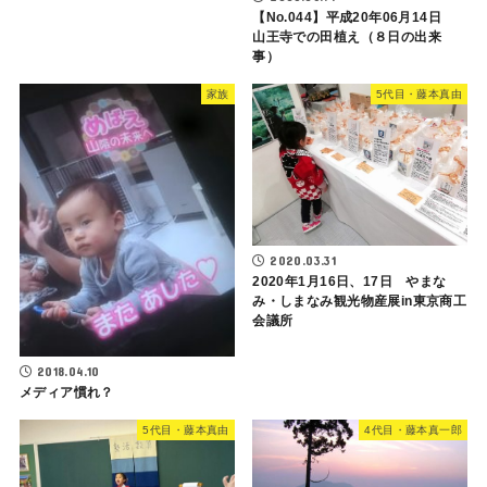
【No.044】平成20年06月14日
山王寺での田植え（８日の出来
事）
家族
5代目・藤本真由
2020.03.31
2020年1月16日、17日 やまな
み・しまなみ観光物産展in東京商工
会議所
2018.04.10
メディア慣れ？
5代目・藤本真由
4代目・藤本真一郎