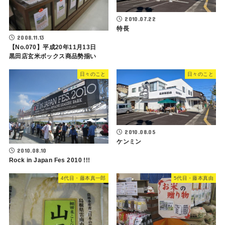
2010.07.22
特長
2008.11.13
【No.070】平成20年11月13日
黒田店玄米ボックス商品勢揃い
日々のこと
日々のこと
2010.08.05
ケンミン
2010.08.10
Rock in Japan Fes 2010 !!!
4代目・藤本真一郎
5代目・藤本真由