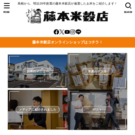
島根から、明治26年創業の藤本米穀店が厳選したお米をご紹介します！
MENU
SEARCH
藤本米穀店オンラインショップはコチラ！
お米のメニュー
米屋のホンネ
メディアに紹介されました
ゲスト