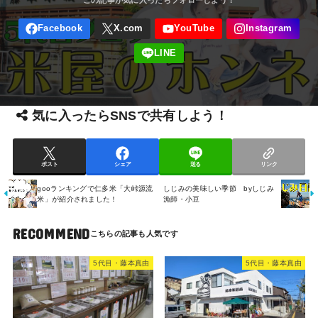
気に入ったらSNSで共有しよう！
ポスト
シェア
送る
リンク
gooランキングで仁多米「大峠源流
しじみの美味しい季節 byしじみ
米」が紹介されました！
漁師・小豆
RECOMMEND
5代目・藤本真由
5代目・藤本真由