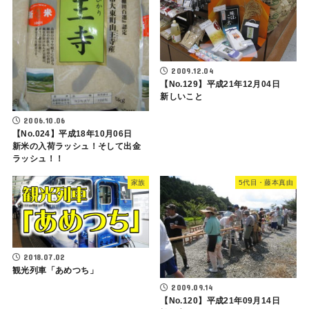
2009.12.04
【No.129】平成21年12月04日
新しいこと
2006.10.06
【No.024】平成18年10月06日
新米の入荷ラッシュ！そして出金
ラッシュ！！
家族
5代目・藤本真由
2018.07.02
観光列車「あめつち」
2009.09.14
【No.120】平成21年09月14日