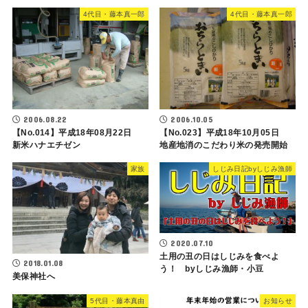
4代目・藤本真一郎
4代目・藤本真一郎
2006.08.22
2006.10.05
【No.014】平成18年08月22日
【No.023】平成18年10月05日
新米ハナエチゼン
地産地消のこだわり米の発売開始
家族
しじみ日記byしじみ漁師
2020.07.10
土用の丑の日はしじみを食べよ
2018.01.08
う！ byしじみ漁師・小豆
美保神社へ
5代目・藤本真由
お知らせ