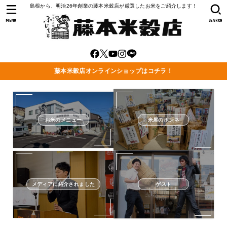
島根から、明治26年創業の藤本米穀店が厳選したお米をご紹介します！
MENU
SEARCH
藤本米穀店オンラインショップはコチラ！
お米のメニュー
米屋のホンネ
メディアに紹介されました
ゲスト