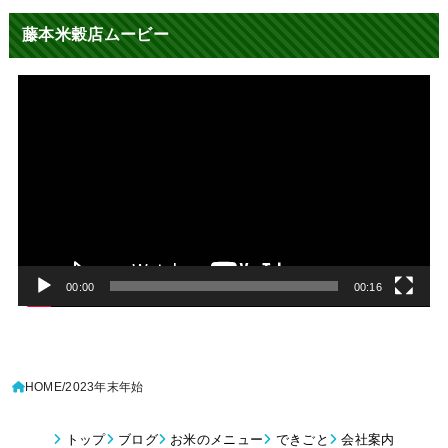
藤本米穀店ムービー
動
画
プ
レ
ー
ヤ
ー
00:00
00:16
HOME
2023年末年始
トップ
ブログ
お米のメニュー
できごと
会社案内