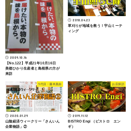
2018.04.23
草刈りが地域を救う！宇山ミーテ
ィング
2009.10.16
【No.122】平成21年10月16日
美都ひかり生産者と島根県の方が
来訪
5代目・藤本真由
お店探訪
2020.01.29
2019.11.12
山陰経済ウィークリー「さんいん
BISTRO Engi （ビストロ エン
企業物語」②
ギ）