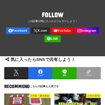
FOLLOW
気に入ったらSNSで共有しよう！
ポスト
シェア
送る
リンク
RECOMMEND
5代目・藤本真由
お米の産地