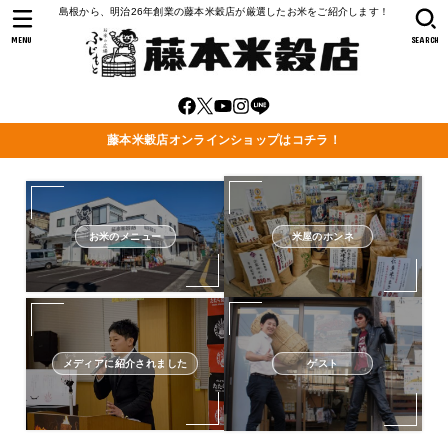
島根から、明治26年創業の藤本米穀店が厳選したお米をご紹介します！
MENU
SEARCH
藤本米穀店オンラインショップはコチラ！
お米のメニュー
米屋のホンネ
メディアに紹介されました
ゲスト