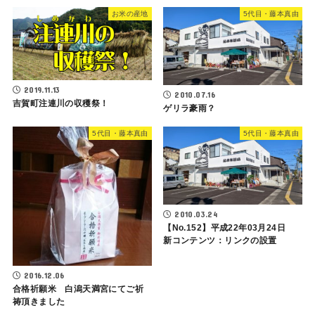
お米の産地
5代目・藤本真由
2019.11.13
2010.07.16
吉賀町注連川の収穫祭！
ゲリラ豪雨？
5代目・藤本真由
5代目・藤本真由
2010.03.24
【No.152】平成22年03月24日
新コンテンツ：リンクの設置
2016.12.06
合格祈願米 白潟天満宮にてご祈
祷頂きました