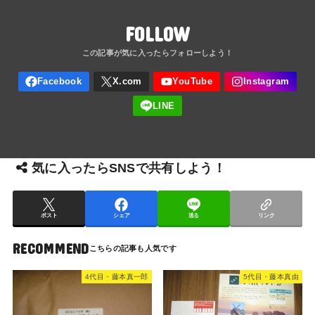
FOLLOW
気に入ったらSNSで共有しよう！
ポスト
シェア
送る
リンク
RECOMMEND
4代目・藤本真一郎
5代目・藤本真由