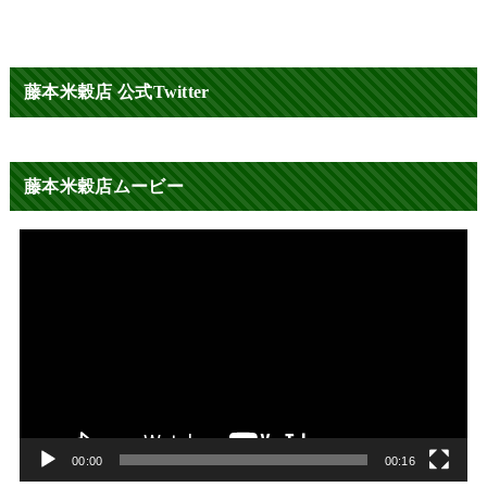
藤本米穀店 公式Twitter
藤本米穀店ムービー
動
画
プ
レ
ー
ヤ
ー
00:00
00:16