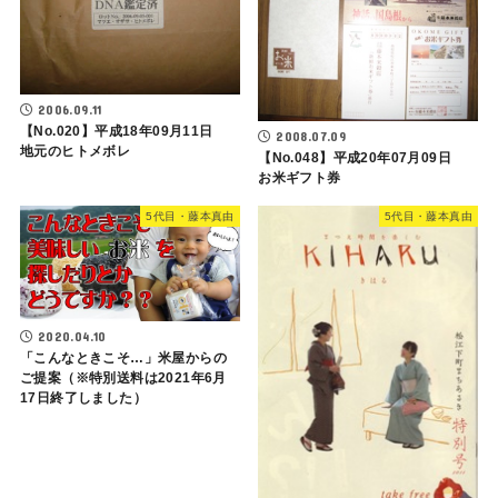
2006.09.11
【No.020】平成18年09月11日
2008.07.09
地元のヒトメボレ
【No.048】平成20年07月09日
お米ギフト券
5代目・藤本真由
5代目・藤本真由
2020.04.10
「こんなときこそ…」米屋からの
ご提案（※特別送料は2021年6月
17日終了しました）