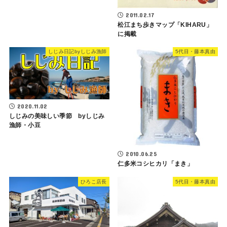
2011.02.17
松江まち歩きマップ「KIHARU」
に掲載
しじみ日記byしじみ漁師
5代目・藤本真由
2020.11.02
しじみの美味しい季節 byしじみ
漁師・小豆
2010.06.25
仁多米コシヒカリ「まき」
ひろこ店長
5代目・藤本真由