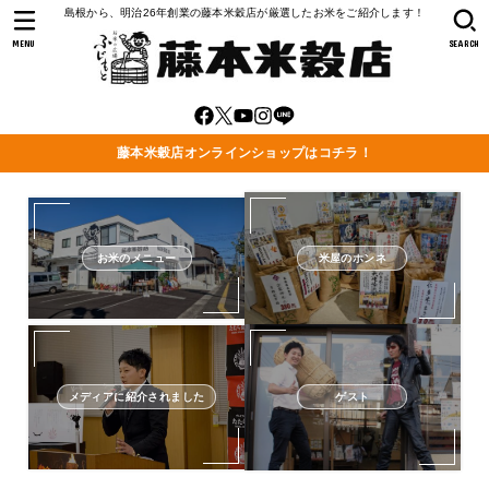
島根から、明治26年創業の藤本米穀店が厳選したお米をご紹介します！
MENU
SEARCH
藤本米穀店オンラインショップはコチラ！
お米のメニュー
米屋のホンネ
メディアに紹介されました
ゲスト