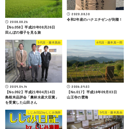
2020.08.30
令和2年産のハナエチゼンが到着！
2008.08.26
【No.058】平成20年08月26日
田んぼの様子を見る旅
5代目・藤本真由
4代目・藤本真一郎
2009.04.14
2006.09.03
【No.092】平成21年04月14日
【No.017】平成18年09月03日
島根米品評会「農林水産大臣賞」
山王寺の雲海
を受賞した山田さん
しじみ日記byしじみ漁師
5代目・藤本真由