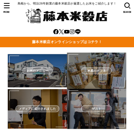
島根から、明治26年創業の藤本米穀店が厳選したお米をご紹介します！
MENU
SEARCH
藤本米穀店オンラインショップはコチラ！
お米のメニュー
米屋のホンネ
メディアに紹介されました
ゲスト