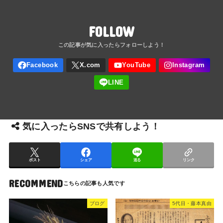
FOLLOW
気に入ったらSNSで共有しよう！
ポスト
シェア
送る
リンク
RECOMMEND
ブログ
5代目・藤本真由