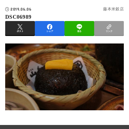
2019.06.06
藤本米穀店
DSC06989
ポスト
シェア
送る
リンク