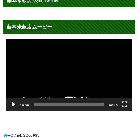
藤本米穀店 公式Twitter
藤本米穀店ムービー
動
画
プ
レ
ー
ヤ
ー
00:00
00:16
HOME
DSC06989