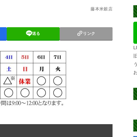
藤本米穀店
送る
リンク