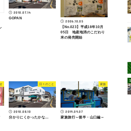
2010.07.14
GOPAN
2006.10.05
【No.023】平成18年10月
ン
05日 地産地消のこだわり
米の発売開始
せ
日々のこと
家族
2019.09.07
2010.08.10
し
家族旅行～後半・山口編～
分かりにくかったかな…