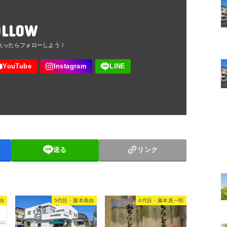
OLLOW
送る
リンク
由
5代目・藤本真由
4代目・藤本真一郎