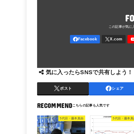
F
気に入ったらSNSで共有しよう！
ポスト
シェア
RECOMMEND
5代目・藤本真由
5代目・藤本真