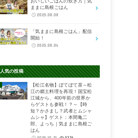
おいしいごはんの炊き方｜気
ままに島根ごはん
2025.08.08
「気ままに島根ごはん」配信
開始！
2025.08.04
人気の投稿
【松江名物】ぼてぼて茶～松
江の郷土料理を再現！国宝松
江城から、400年前の世界か
らゲストも参戦！？～【時
短？かさまし？武者とムシャ
ムシャ】ゲスト：本間亀二
郎、よっち｜気ままに島根ご
はん
2025.10.31
2336