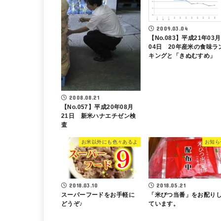
2009.03.04
【No.083】平成21年03月
04日 20年産米の食味ラ
キングと「きぬむすめ」
2008.08.21
【No.057】平成20年08月
21日 新米ハナエチゼン検
査
お米以外にも色々あるよ
お知ら
2018.03.10
2018.05.21
スーパーフードをお手軽に
「米びつ当番」をお配り
どうぞ♪
ています。