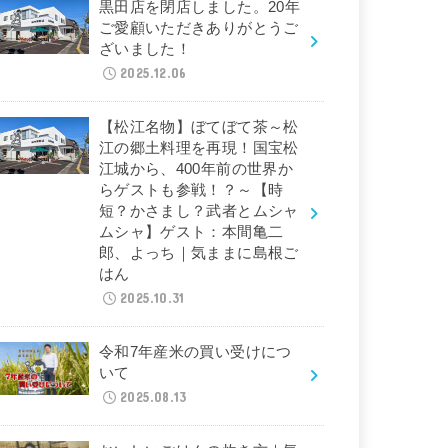
黒田店を閉店しました。20年
ご愛顧いただきありがとうご
ざいました！
2025.12.06
【松江名物】ぼてぼて茶～松
江の郷土料理を再現！国宝松
江城から、400年前の世界か
らゲストも参戦！？～【時
短？かさまし？武者とムシャ
ムシャ】ゲスト：本間亀二
郎、よっち｜気ままに島根ご
はん
2025.10.31
令和7年産米の買い受けにつ
いて
2025.08.13