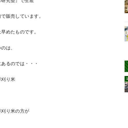
米研究会』で生産
前で販売しています。
上早めたものです。
いのは、
にあるのでは・・・
早刈り米
早刈り米の方が