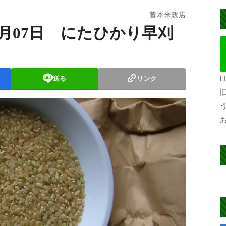
藤本米穀店
09月07日 にたひかり早刈
送る
リンク