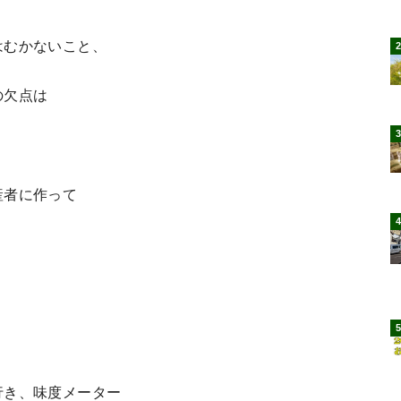
はむかないこと、
の欠点は
産者に作って
行き、味度メーター