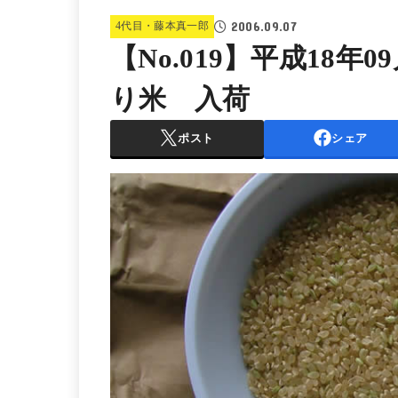
2006.09.07
4代目・藤本真一郎
【No.019】平成18年
り米 入荷
ポスト
シェア