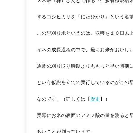
Ｓ米穀（株）さんとで作る『仁多有機栽培
するコシヒカリを『にたひかり』という名
この早刈り米というのは、収穫を１０日以
イネの成長過程の中で、最もお米がおいし
通常の刈り取り時期よりももっと早い時期
という仮説を立てて実行しているのがこの
なのです。（詳しくは【
歴史
】）
実際にお米の表面のアミノ酸の量を測ると
多いことが判っています。