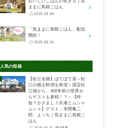
おいしいごはんの炊き方｜気
ままに島根ごはん
2025.08.08
「気ままに島根ごはん」配信
開始！
2025.08.04
人気の投稿
【松江名物】ぼてぼて茶～松
江の郷土料理を再現！国宝松
江城から、400年前の世界か
らゲストも参戦！？～【時
短？かさまし？武者とムシャ
ムシャ】ゲスト：本間亀二
郎、よっち｜気ままに島根ご
はん
2025.10.31
2331