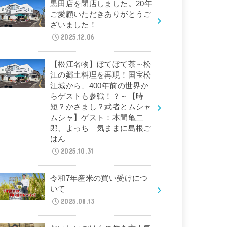
黒田店を閉店しました。20年
ご愛顧いただきありがとうご
ざいました！
2025.12.06
【松江名物】ぼてぼて茶～松
江の郷土料理を再現！国宝松
江城から、400年前の世界か
らゲストも参戦！？～【時
短？かさまし？武者とムシャ
ムシャ】ゲスト：本間亀二
郎、よっち｜気ままに島根ご
はん
2025.10.31
令和7年産米の買い受けにつ
いて
2025.08.13