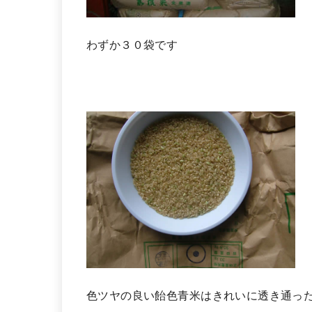
わずか３０袋です
色ツヤの良い飴色青米はきれいに透き通っ