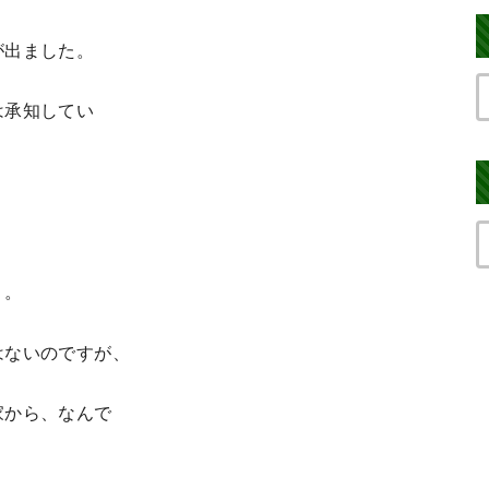
が出ました。
は承知してい
う。
はないのですが、
家から、なんで