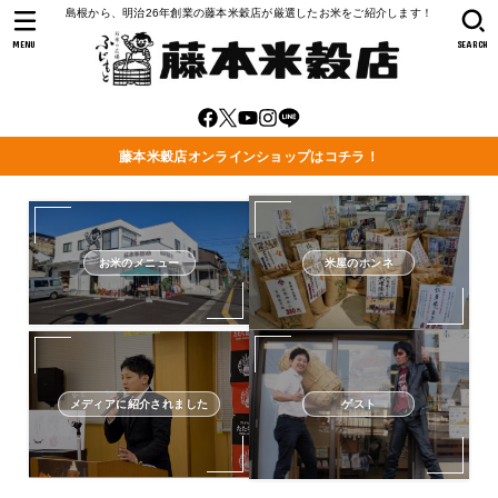
島根から、明治26年創業の藤本米穀店が厳選したお米をご紹介します！
MENU
SEARCH
藤本米穀店オンラインショップはコチラ！
お米のメニュー
米屋のホンネ
メディアに紹介されました
ゲスト