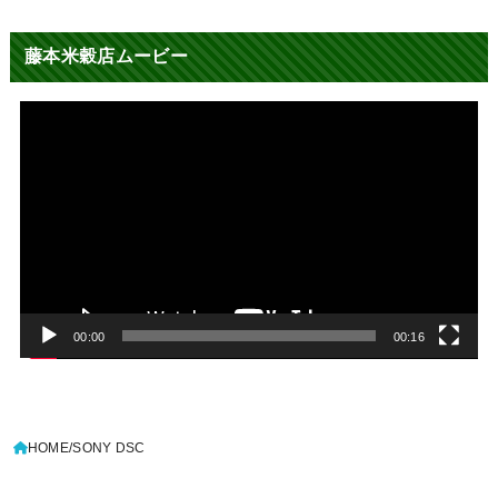
藤本米穀店ムービー
動
画
プ
レ
ー
ヤ
ー
00:00
00:16
HOME
SONY DSC