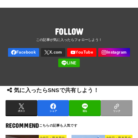
FOLLOW
気に入ったらSNSで共有しよう！
ポスト
シェア
送る
リンク
RECOMMEND
5代目・藤本真由
5代目・藤本真由