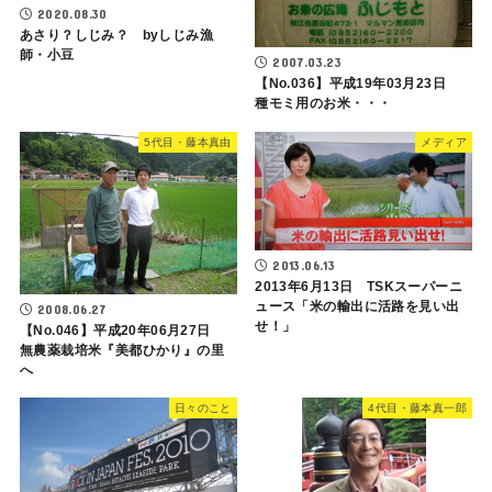
2020.08.30
あさり？しじみ？ byしじみ漁
師・小豆
2007.03.23
【No.036】平成19年03月23日
種モミ用のお米・・・
5代目・藤本真由
メディア
2013.06.13
2013年6月13日 TSKスーパーニ
ュース「米の輸出に活路を見い出
2008.06.27
せ！」
【No.046】平成20年06月27日
無農薬栽培米『美都ひかり』の里
へ
日々のこと
4代目・藤本真一郎