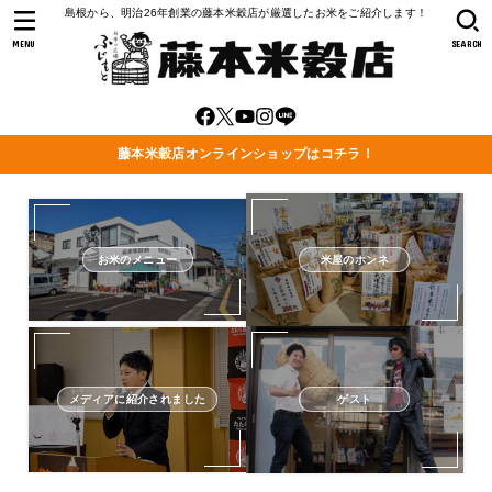
島根から、明治26年創業の藤本米穀店が厳選したお米をご紹介します！
MENU
SEARCH
藤本米穀店オンラインショップはコチラ！
お米のメニュー
米屋のホンネ
メディアに紹介されました
ゲスト