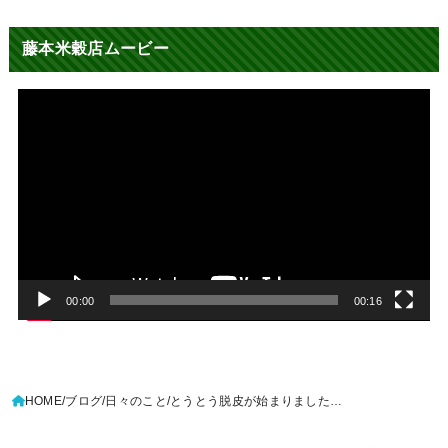
藤本米穀店ムービー
動
画
プ
レ
ー
ヤ
ー
00:00
00:16
HOME
ブログ
日々のこと
とうとう脱皮が始まりました…