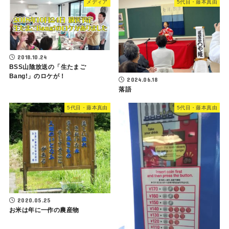
メディア
5代目・藤本真由
2018.10.24
BSS山陰放送の「生たまご
Bang!」のロケが！
2024.06.18
落語
5代目・藤本真由
5代目・藤本真由
2020.05.25
お米は年に一作の農産物