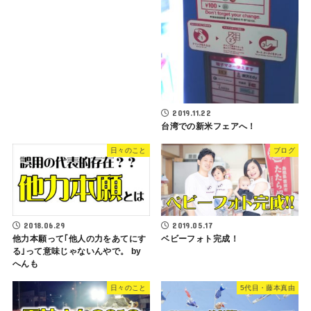
2019.11.22
台湾での新米フェアへ！
日々のこと
ブログ
2018.06.29
2019.05.17
他力本願って｢他人の力をあてにす
ベビーフォト完成！
る｣って意味じゃないんやで。 by
へんも
日々のこと
5代目・藤本真由