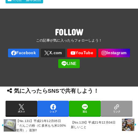
FOLLOW
気に入ったらSNSで共有しよう！
ポスト
シェア
送る
リンク
【No.131】平成21年12月05日
【No.129】平成21年12月04日
「だんごの粉（仁多米もち米100%
新しいこと
使用）」追加!!