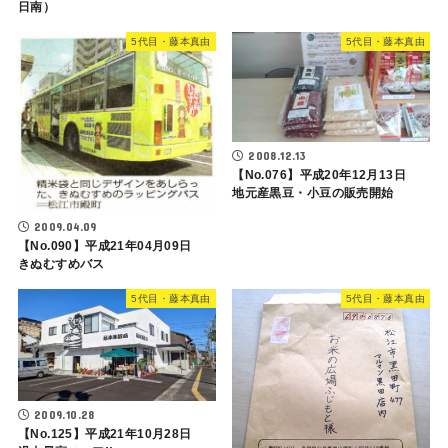
日南）
5代目・藤本真由
5代目・藤本真由
2008.12.13
【No.076】平成20年12月13日
地元産黒豆・小豆の販売開始
2009.04.09
【No.090】平成21年04月09日
きぬむすめバス
5代目・藤本真由
5代目・藤本真由
2009.10.28
【No.125】平成21年10月28日