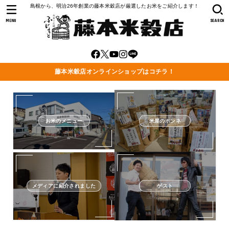
島根から、明治26年創業の藤本米穀店が厳選したお米をご紹介します！
MENU
SEARCH
藤本米穀店オンラインショップはコチラ！
お米のメニュー
米屋のホンネ
メディアに紹介されました
ゲスト