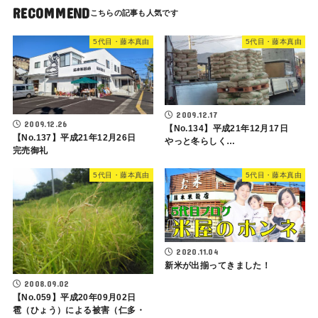
RECOMMEND
5代目・藤本真由
5代目・藤本真由
2009.12.17
2009.12.26
【No.134】平成21年12月17日
【No.137】平成21年12月26日
やっと冬らしく…
完売御礼
5代目・藤本真由
5代目・藤本真由
2020.11.04
新米が出揃ってきました！
2008.09.02
【No.059】平成20年09月02日
雹（ひょう）による被害（仁多・