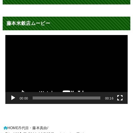
藤本米穀店ムービー
動
画
プ
レ
ー
ヤ
ー
00:00
00:16
HOME
5代目・藤本真由