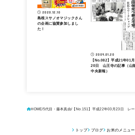
2020.12.10
島根スサノオマジックさん
の企画に協賛参加しまし
た！
2009.01.20
【No.082】平成21年01月
20日 山王寺の記事（山
中央新報）
HOME
5代目・藤本真由
【No.151】平成22年03月23日 
トップ
ブログ
お米のメニュー