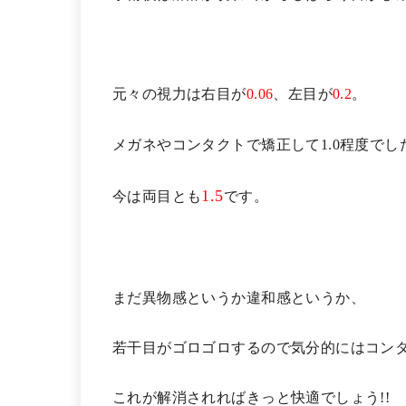
元々の視力は右目が
0.06
、左目が
0.2
。
メガネやコンタクトで矯正して1.0程度でし
1.5
今は両目とも
です。
まだ異物感というか違和感というか、
若干目がゴロゴロするので気分的にはコン
これが解消されればきっと快適でしょう!!