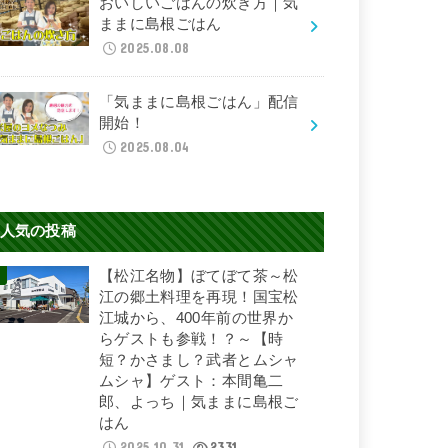
おいしいごはんの炊き方｜気
ままに島根ごはん
2025.08.08
「気ままに島根ごはん」配信
開始！
2025.08.04
人気の投稿
【松江名物】ぼてぼて茶～松
江の郷土料理を再現！国宝松
江城から、400年前の世界か
らゲストも参戦！？～【時
短？かさまし？武者とムシャ
ムシャ】ゲスト：本間亀二
郎、よっち｜気ままに島根ご
はん
2025.10.31
2331