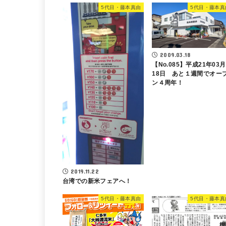
5代目・藤本真由
5代目・藤本真
2009.03.18
【No.085】平成21年03月
18日 あと１週間でオー
ン４周年！
2019.11.22
台湾での新米フェアへ！
5代目・藤本真由
5代目・藤本真