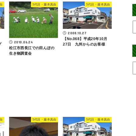
由
5代目・藤本真由
5代目・藤本真由
2008.10.27
【No.068】平成20年10月
2010.06.24
プ
27日 九州からのお客様
松江市西長江での田んぼの
生き物調査会
由
5代目・藤本真由
5代目・藤本真由