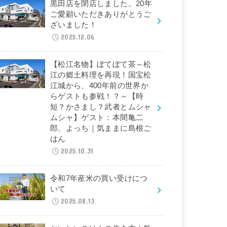
黒田店を閉店しました。20年
ご愛顧いただきありがとうご
ざいました！
2025.12.06
【松江名物】ぼてぼて茶～松
江の郷土料理を再現！国宝松
江城から、400年前の世界か
らゲストも参戦！？～【時
短？かさまし？武者とムシャ
ムシャ】ゲスト：本間亀二
郎、よっち｜気ままに島根ご
はん
2025.10.31
令和7年産米の買い受けにつ
いて
2025.08.13