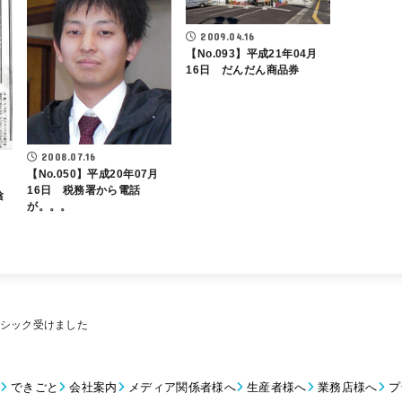
2009.04.16
【No.093】平成21年04月
16日 だんだん商品券
2008.07.16
【No.050】平成20年07月
16日 税務署から電話
陰
が。。。
レーシック受けました
できごと
会社案内
メディア関係者様へ
生産者様へ
業務店様へ
プ