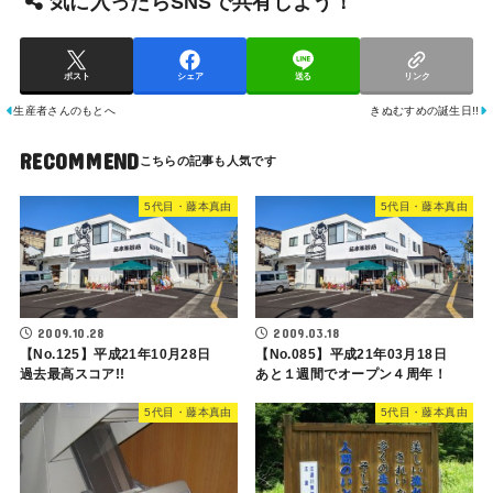
気に入ったらSNSで共有しよう！
ポスト
シェア
送る
リンク
生産者さんのもとへ
きぬむすめの誕生日!!
RECOMMEND
5代目・藤本真由
5代目・藤本真由
2009.10.28
2009.03.18
【No.125】平成21年10月28日
【No.085】平成21年03月18日
過去最高スコア!!
あと１週間でオープン４周年！
5代目・藤本真由
5代目・藤本真由