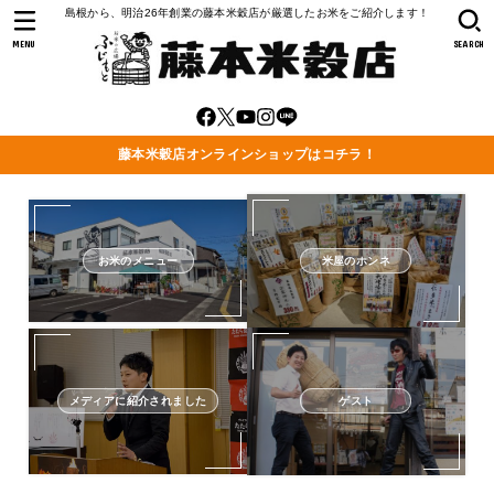
島根から、明治26年創業の藤本米穀店が厳選したお米をご紹介します！
MENU
SEARCH
藤本米穀店オンラインショップはコチラ！
お米のメニュー
米屋のホンネ
メディアに紹介されました
ゲスト