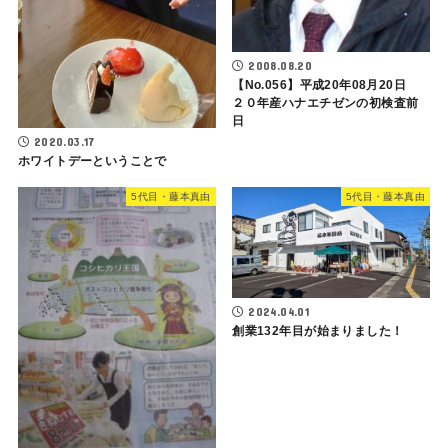
2008.08.20
【No.056】平成20年08月20日
２０年産ハナエチゼンの初検査前
日
2020.03.17
ホワイトデーということで
5代目・藤本真由
5代目・藤本真由
2024.04.01
創業132年目が始まりました！