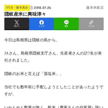
2010.07.26
5代目・藤本真由
藤本米穀店
隠岐産米に興味津々
ポスト
シェア
送る
リンク
今日は島根県は隠岐の島から、
JAさん、島根県隠岐支庁さん、生産者さんの計7名が来
社されました。
隠岐のお米と言えば「藻塩米」。
当社でも数年前に手配しようとしたことがあったようで
すが、
いかんせん数量が無く、飯米（農家さんの自家用）除い