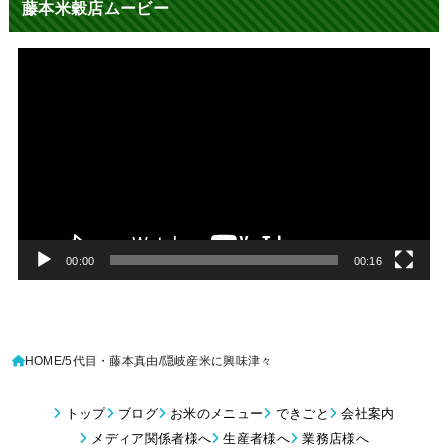
藤本米穀店ムービー
動
画
プ
レ
ー
ヤ
ー
00:00
00:16
HOME
5代目・藤本真由
隠岐産米に興味津々
トップ
ブログ
お米のメニュー
できごと
会社案内
メディア関係者様へ
生産者様へ
業務店様へ