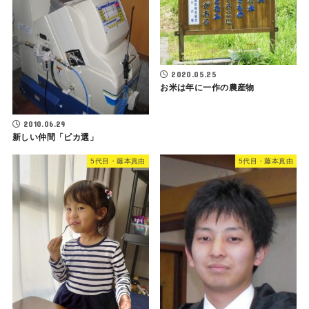
2020.05.25
お米は年に一作の農産物
2010.06.29
新しい仲間「ピカ選」
5代目・藤本真由
5代目・藤本真由