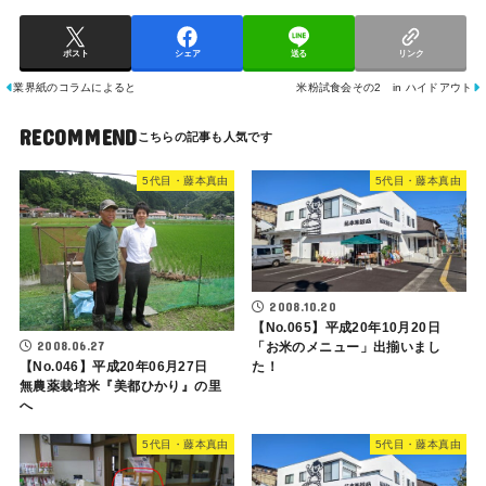
ポスト
シェア
送る
リンク
業界紙のコラムによると
米粉試食会その2 in ハイドアウト
RECOMMEND
5代目・藤本真由
5代目・藤本真由
2008.10.20
【No.065】平成20年10月20日
2008.06.27
「お米のメニュー」出揃いまし
た！
【No.046】平成20年06月27日
無農薬栽培米『美都ひかり』の里
へ
5代目・藤本真由
5代目・藤本真由