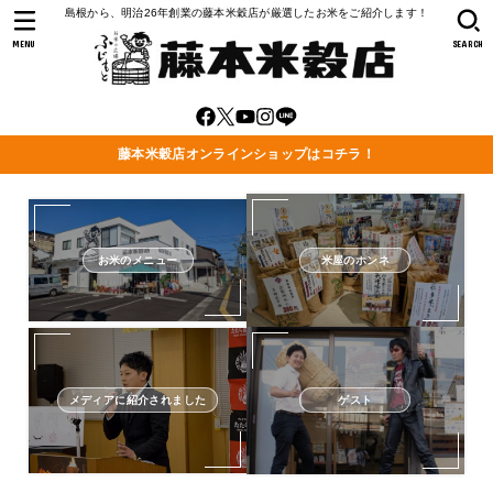
島根から、明治26年創業の藤本米穀店が厳選したお米をご紹介します！
MENU
SEARCH
藤本米穀店オンラインショップはコチラ！
お米のメニュー
米屋のホンネ
メディアに紹介されました
ゲスト