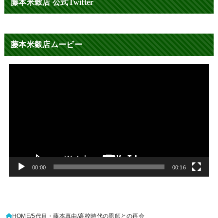
藤本米穀店 公式Twitter
藤本米穀店ムービー
動
画
プ
レ
ー
ヤ
ー
00:00
00:16
HOME
5代目・藤本真由
高校時代の恩師との再会