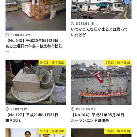
2021.06.18
いつかこんな日が来るとは思って
いたけど
2008.05.29
【No.043】平成20年05月29日
ある土曜日の午前～観光都市松江
～
5代目・藤本真由
5代目・藤本真由
2009.11.21
2009.05.26
【No.127】平成21年11月21日
【No.104】平成21年05月26日
書き忘れ
ホーランエンヤ還御祭
5代目・藤本真由
5代目・藤本真由