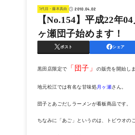
2010.04.02
5代目・藤本真由
【No.154】平成22年
ヶ瀬団子始めます！
ポスト
シェア
「団子」
黒田店限定で
の販売を開始しま
地元松江では有名な甘味処
月ヶ瀬
さん。
団子とあごだしラーメンが看板商品です。
ちなみに「あご」というのは、トビウオの