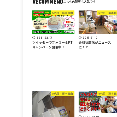
RECOMMEND
5代目・藤本真由
5代目・藤本真
2021.02.13
2017.01.10
ツイッターでフォロー＆RT
合格祈願米がニュース
キャンペーン開催中！
に！？
5代目・藤本真由
5代目・藤本真
2020.04.10