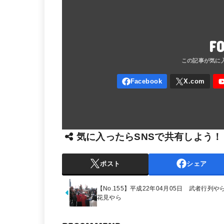
F
気に入ったらSNSで共有しよう！
ポスト
シェア
【No.155】平成22年04月05日 武者行列や
花見やら