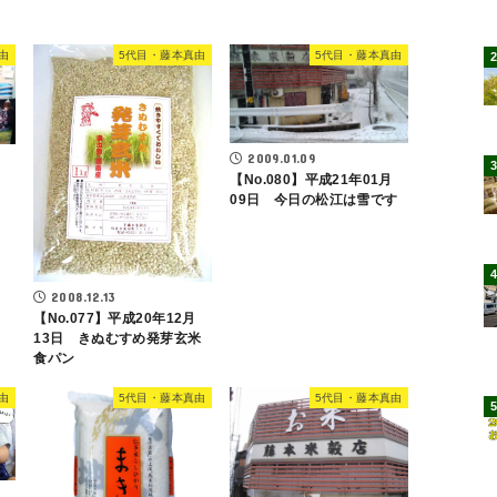
由
5代目・藤本真由
5代目・藤本真由
2009.01.09
【No.080】平成21年01月
09日 今日の松江は雪です
2008.12.13
【No.077】平成20年12月
13日 きぬむすめ発芽玄米
食パン
由
5代目・藤本真由
5代目・藤本真由