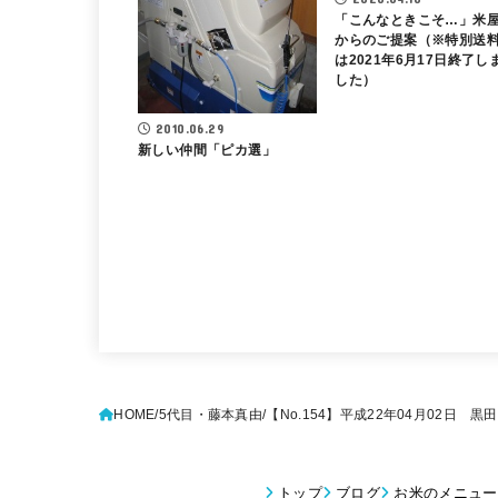
「こんなときこそ…」米
からのご提案（※特別送
は2021年6月17日終了し
した）
2010.06.29
新しい仲間「ピカ選」
HOME
5代目・藤本真由
【No.154】平成22年04月02日
トップ
ブログ
お米のメニュー