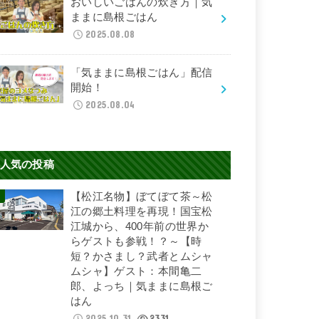
おいしいごはんの炊き方｜気
ままに島根ごはん
2025.08.08
「気ままに島根ごはん」配信
開始！
2025.08.04
人気の投稿
【松江名物】ぼてぼて茶～松
江の郷土料理を再現！国宝松
江城から、400年前の世界か
らゲストも参戦！？～【時
短？かさまし？武者とムシャ
ムシャ】ゲスト：本間亀二
郎、よっち｜気ままに島根ご
はん
2025.10.31
2331