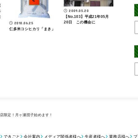
屋
2009.05.20
料
ま
【No.103】平成21年05月
20日 この機会に
2010.06.25
仁多米コシヒカリ「まき」
 黒田店限定！月ヶ瀬団子始めます！
できごと
会社案内
メディア関係者様へ
生産者様へ
業務店様へ
プ