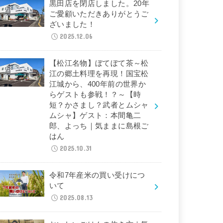
黒田店を閉店しました。20年
ご愛顧いただきありがとうご
ざいました！
2025.12.06
【松江名物】ぼてぼて茶～松
江の郷土料理を再現！国宝松
江城から、400年前の世界か
らゲストも参戦！？～【時
短？かさまし？武者とムシャ
ムシャ】ゲスト：本間亀二
郎、よっち｜気ままに島根ご
はん
2025.10.31
令和7年産米の買い受けにつ
いて
2025.08.13