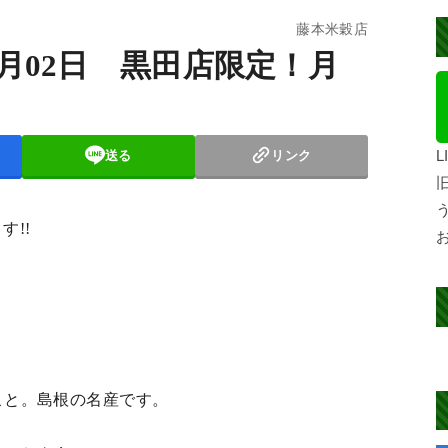
藤本米穀店
04月02日 黒田店限定！月
送る
リンク
す!!
こと。島根の名産です。