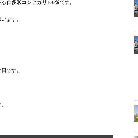
いる
仁多米コシヒカリ100％
です。
思います。
生日です。
す。