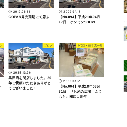
2010.08.21
2009.04.17
～
GOPAN発売延期にて思ふ
【No.094】平成21年04月
17日 ケンミンSHOW
グ
ブログ
4代目・藤本真一郎
2025.12.06
黒田店を閉店しました。20
2006.03.31
年ご愛顧いただきありがと
公
【No.004】平成18年03月
うございました！
31日 『お米の広場 ふじ
もと』開店１周年