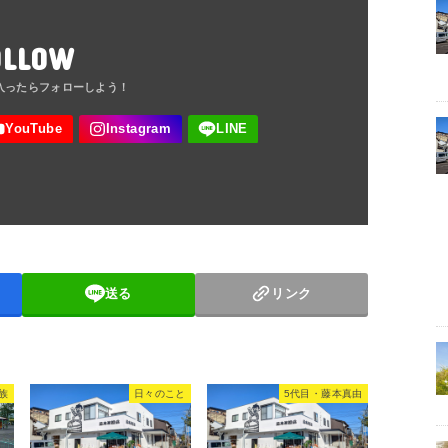
OLLOW
送る
リンク
族
日々のこと
5代目・藤本真由