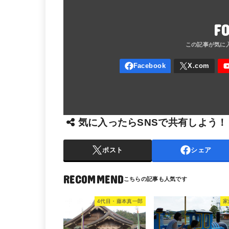
F
気に入ったらSNSで共有しよう！
ポスト
シェア
RECOMMEND
4代目・藤本真一郎
家