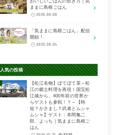
おいしいごはんの炊き方｜気
ままに島根ごはん
2025.08.08
「気ままに島根ごはん」配信
開始！
2025.08.04
人気の投稿
【松江名物】ぼてぼて茶～松
江の郷土料理を再現！国宝松
江城から、400年前の世界か
らゲストも参戦！？～【時
短？かさまし？武者とムシャ
ムシャ】ゲスト：本間亀二
郎、よっち｜気ままに島根ご
はん
2025.10.31
2330