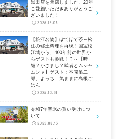
黒田店を閉店しました。20年
ご愛顧いただきありがとうご
ざいました！
2025.12.06
【松江名物】ぼてぼて茶～松
江の郷土料理を再現！国宝松
江城から、400年前の世界か
らゲストも参戦！？～【時
短？かさまし？武者とムシャ
ムシャ】ゲスト：本間亀二
郎、よっち｜気ままに島根ご
はん
2025.10.31
令和7年産米の買い受けにつ
いて
2025.08.13