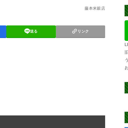
藤本米穀店
送る
リンク