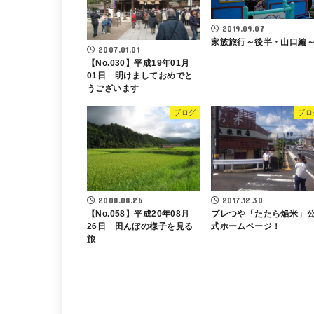
2019.09.07
家族旅行～後半・山口編
2007.01.01
【No.030】平成19年01月
01日 明けましておめでと
うございます
ブログ
ブロ
2008.08.26
2017.12.30
【No.058】平成20年08月
プレつや「たたら焔米」
26日 田んぼの様子を見る
式ホームページ！
旅