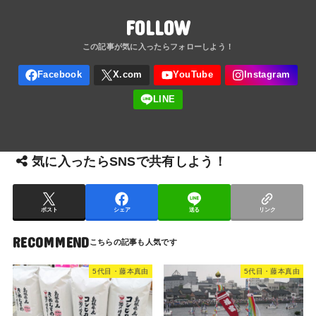
FOLLOW
気に入ったらSNSで共有しよう！
ポスト
シェア
送る
リンク
RECOMMEND
5代目・藤本真由
5代目・藤本真由