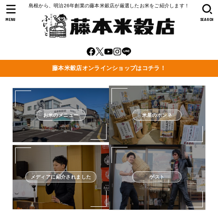
島根から、明治26年創業の藤本米穀店が厳選したお米をご紹介します！
MENU
SEARCH
藤本米穀店オンラインショップはコチラ！
お米のメニュー
米屋のホンネ
メディアに紹介されました
ゲスト