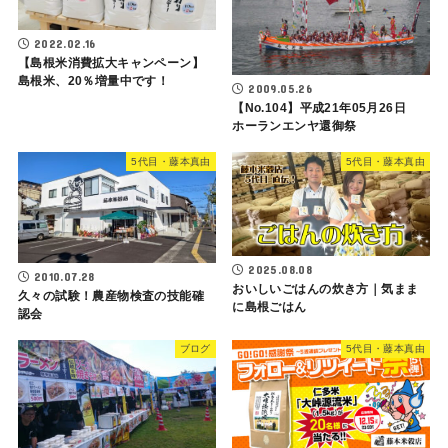
2022.02.16
【島根米消費拡大キャンペーン】
島根米、20％増量中です！
2009.05.26
【No.104】平成21年05月26日
ホーランエンヤ還御祭
5代目・藤本真由
5代目・藤本真由
2025.08.08
2010.07.28
おいしいごはんの炊き方｜気まま
久々の試験！農産物検査の技能確
に島根ごはん
認会
ブログ
5代目・藤本真由