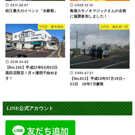
2017.08.07
2020.12.10
松江最大のイベント「水郷祭」
島根スサノオマジックさんの企画
に協賛参加しました！
5代目・藤本真由
4代目・藤本真一郎
2010.04.02
【No.154】平成22年04月02日
黒田店限定！月ヶ瀬団子始めま
2006.07.21
す！
【No.013】平成18年07月19日～
21日 18年7月豪雨
LINE公式アカウント