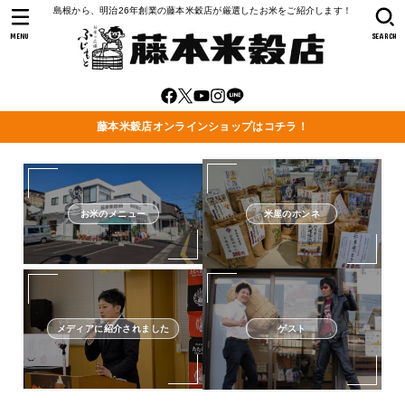
島根から、明治26年創業の藤本米穀店が厳選したお米をご紹介します！
MENU
SEARCH
藤本米穀店オンラインショップはコチラ！
お米のメニュー
米屋のホンネ
メディアに紹介されました
ゲスト