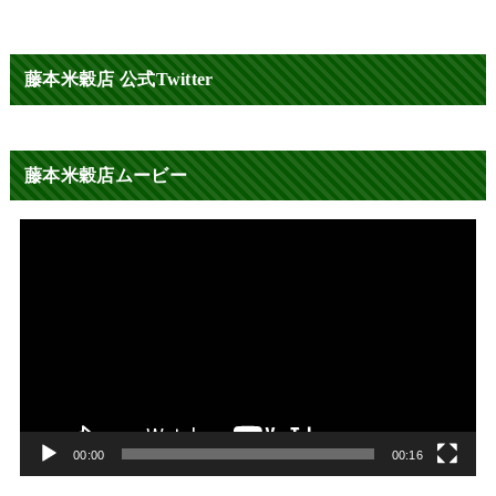
藤本米穀店 公式Twitter
藤本米穀店ムービー
動
画
プ
レ
ー
ヤ
ー
00:00
00:16