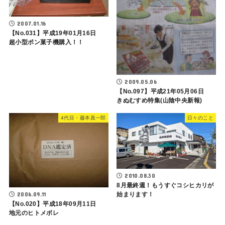
2007.01.16
【No.031】平成19年01月16日
超小型ポン菓子機購入！！
2009.05.06
【No.097】平成21年05月06日
きぬむすめ特集(山陰中央新報)
4代目・藤本真一郎
日々のこと
2010.08.30
8月最終週！もうすぐコシヒカリが
始まります！
2006.09.11
【No.020】平成18年09月11日
地元のヒトメボレ