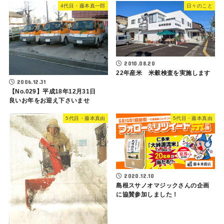
4代目・藤本真一郎
日々のこと
2010.08.20
22年産米 米穀検査を実施します
2006.12.31
【No.029】平成18年12月31日
良いお年をお迎え下さいませ
5代目・藤本真由
5代目・藤本真由
2020.12.10
島根スサノオマジックさんの企画
に協賛参加しました！