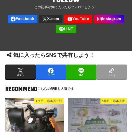
気に入ったらSNSで共有しよう！
ポスト
シェア
送る
リンク
RECOMMEND
4代目・藤本真一郎
5代目・藤本真由