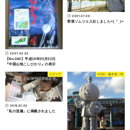
2021.07.08
野菜ソムリエ入社しました<(_"_)>
2007.05.02
【No.040】平成19年05月02日
『中国山地こしひかり』の表示
メディア
4代目・藤本真一郎
2018.03.02
「私の流儀」に掲載されました