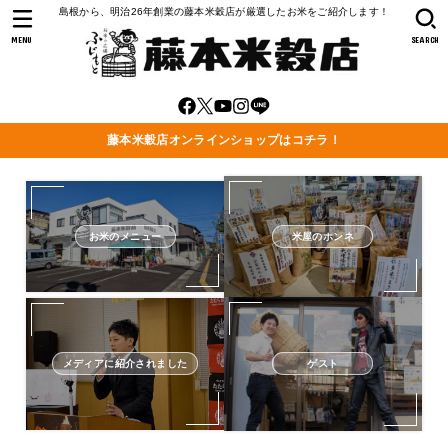
島根から、明治26年創業の藤本米穀店が厳選したお米をご紹介します！
MENU
SEARCH
藤本米穀店オンラインショップはコチラ！
お米のメニュー
米屋のホンネ
メディアに紹介されました
ゲスト