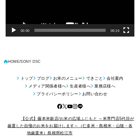
ー
ヤ
ー
00:00
00:16
HOME
SONY DSC
トップ
ブログ
お米のメニュー
できごと
会社案内
メディア関係者様へ
生産者様へ
業務店様へ
プライバシーポリシー
お問い合わせ
© 2026
【公式】藤本米穀店/お米の広場ふじもと ～米専門店5代目が
厳選した自慢のお米をお届けします～（仁多米・島根米・山陰・各
地厳選米）島根県松江市
All Rights Reserved.