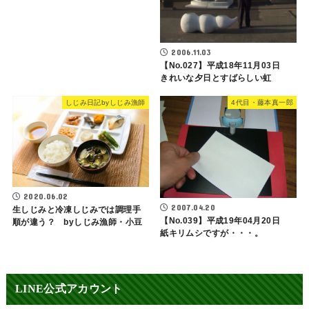
2006.11.03
【No.027】平成18年11月03日
きれいな夕日とすばらしい虹
しじみ日記byしじみ漁師
4代目・藤本真一郎
2020.06.02
2007.04.20
生しじみと冷凍しじみでは調理手
【No.039】平成19年04月20日
順が違う？ byしじみ漁師・小豆
紙キリムシですが・・・。
LINE公式アカウント