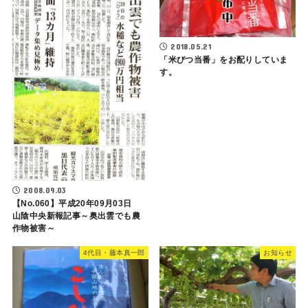
2018.05.21
「米びつ当番」をお配りしていま
す。
2008.09.03
【No.060】平成20年09月03日
山陰中央新報記事～奥出雲でも農
作物被害～
4代目・藤本真一郎
お知らせ