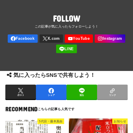
FOLLOW
気に入ったらSNSで共有しよう！
ポスト
シェア
送る
リンク
RECOMMEND
5代目・藤本真由
お知らせ