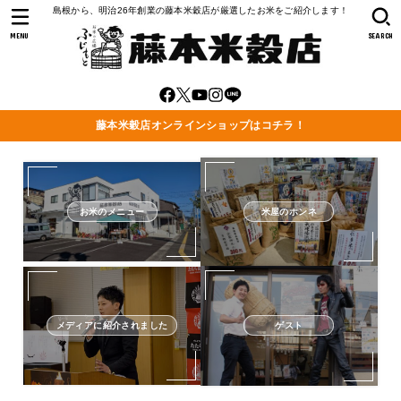
島根から、明治26年創業の藤本米穀店が厳選したお米をご紹介します！
MENU
SEARCH
藤本米穀店オンラインショップはコチラ！
お米のメニュー
米屋のホンネ
メディアに紹介されました
ゲスト