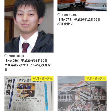
2008.12.06
【No.073】平成20年12月06日
松江積雪？
2008.08.20
【No.056】平成20年08月20日
２０年産ハナエチゼンの初検査前
日
5代目・藤本真由
5代目・藤本真由