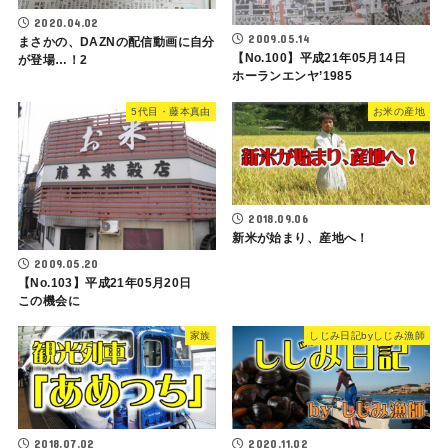
2020.04.02
2009.05.14
まさかの、DAZNの配信動画に自分
【No.100】平成21年05月14日
が登場…！2
ホーランエンヤ’1985
5代目・藤本真由
お米の産地
2018.09.06
新米が始まり、産地へ！
2009.05.20
【No.103】平成21年05月20日
この機会に
家族
しじみ日記byしじみ漁師
2018.07.02
2020.11.02