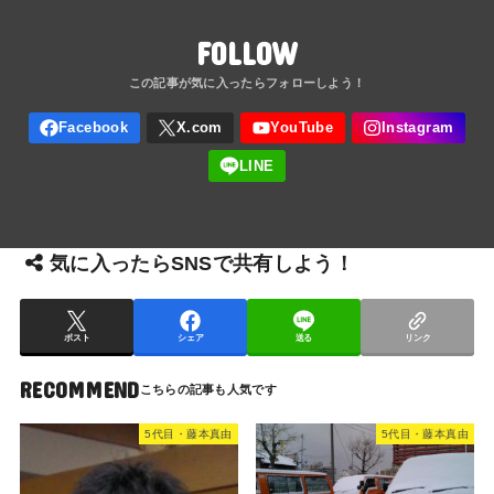
FOLLOW
気に入ったらSNSで共有しよう！
ポスト
シェア
送る
リンク
RECOMMEND
5代目・藤本真由
5代目・藤本真由