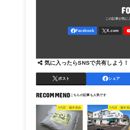
F
気に入ったらSNSで共有しよう！
ポスト
シェア
RECOMMEND
5代目・藤本真由
5代目・藤本真