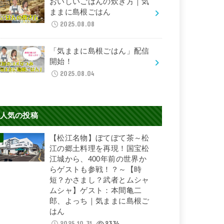
おいしいごはんの炊き方｜気
ままに島根ごはん
2025.08.08
「気ままに島根ごはん」配信
開始！
2025.08.04
人気の投稿
【松江名物】ぼてぼて茶～松
江の郷土料理を再現！国宝松
江城から、400年前の世界か
らゲストも参戦！？～【時
短？かさまし？武者とムシャ
ムシャ】ゲスト：本間亀二
郎、よっち｜気ままに島根ご
はん
2025.10.31
2334