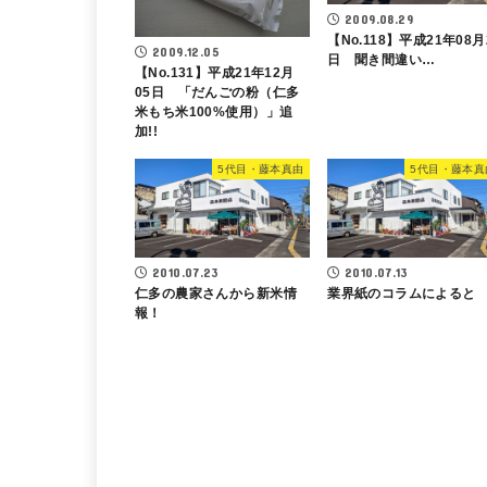
2009.08.29
【No.118】平成21年08月
2009.12.05
日 聞き間違い…
【No.131】平成21年12月
05日 「だんごの粉（仁多
米もち米100%使用）」追
加!!
5代目・藤本真由
5代目・藤本真
2010.07.23
2010.07.13
仁多の農家さんから新米情
業界紙のコラムによると
報！