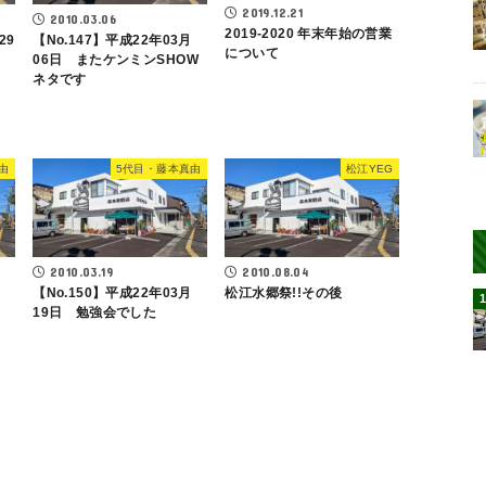
2019.12.21
2010.03.06
2019-2020 年末年始の営業
29
【No.147】平成22年03月
について
06日 またケンミンSHOW
ネタです
由
5代目・藤本真由
松江YEG
2010.03.19
2010.08.04
【No.150】平成22年03月
松江水郷祭!!その後
19日 勉強会でした