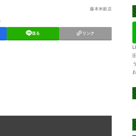
藤本米穀店
6
送る
リンク