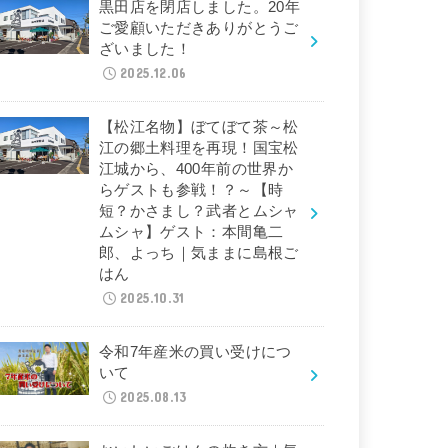
黒田店を閉店しました。20年
ご愛顧いただきありがとうご
ざいました！
2025.12.06
【松江名物】ぼてぼて茶～松
江の郷土料理を再現！国宝松
江城から、400年前の世界か
らゲストも参戦！？～【時
短？かさまし？武者とムシャ
ムシャ】ゲスト：本間亀二
郎、よっち｜気ままに島根ご
はん
2025.10.31
令和7年産米の買い受けにつ
いて
2025.08.13