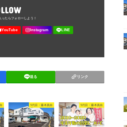
OLLOW
送る
リンク
由
5代目・藤本真由
5代目・藤本真由