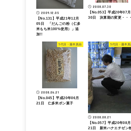
2008.07.30
【No.053】平成20年07月
2009.12.05
30日 決算期の変更・・
【No.131】平成21年12月
05日 「だんごの粉（仁多
米もち米100%使用）」追
加!!
5代目・藤本真由
5代目・藤本真
2008.06.21
【No.045】平成20年06月
21日 仁多米ポン菓子
2008.08.21
【No.057】平成20年08月
21日 新米ハナエチゼン