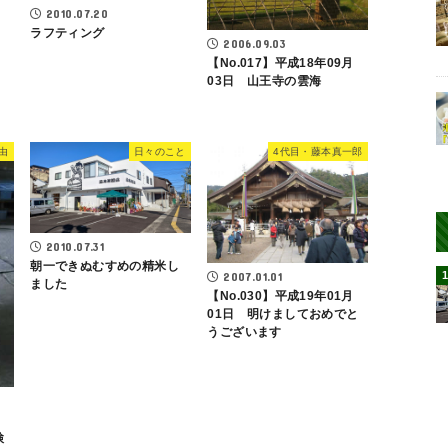
2010.07.20
ラフティング
2006.09.03
・
【No.017】平成18年09月
03日 山王寺の雲海
由
日々のこと
4代目・藤本真一郎
2010.07.31
朝一できぬむすめの精米し
2007.01.01
ました
【No.030】平成19年01月
01日 明けましておめでと
うございます
検