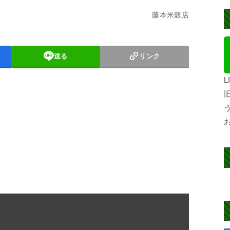
藤本米穀店
1
送る
リンク