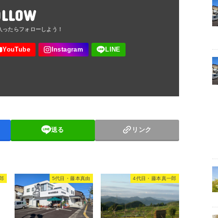
OLLOW
送る
リンク
郎
5代目・藤本真由
4代目・藤本真一郎