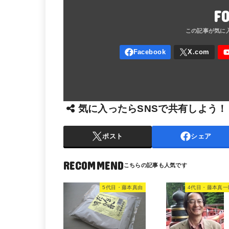
F
気に入ったらSNSで共有しよう！
ポスト
シェア
RECOMMEND
5代目・藤本真由
4代目・藤本真一