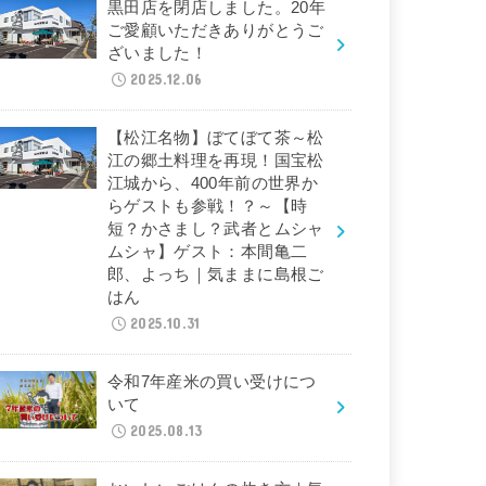
黒田店を閉店しました。20年
ご愛顧いただきありがとうご
ざいました！
2025.12.06
【松江名物】ぼてぼて茶～松
江の郷土料理を再現！国宝松
江城から、400年前の世界か
らゲストも参戦！？～【時
短？かさまし？武者とムシャ
ムシャ】ゲスト：本間亀二
郎、よっち｜気ままに島根ご
はん
2025.10.31
令和7年産米の買い受けにつ
いて
2025.08.13