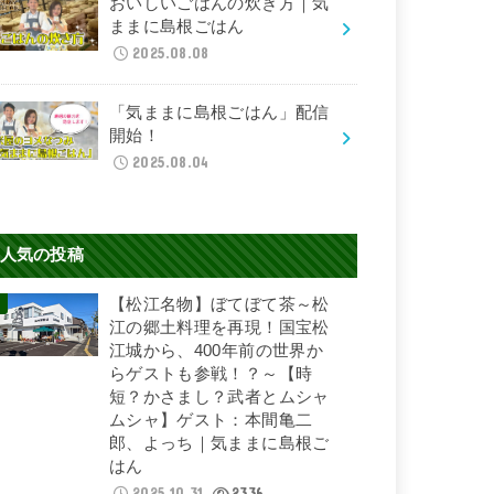
おいしいごはんの炊き方｜気
ままに島根ごはん
2025.08.08
「気ままに島根ごはん」配信
開始！
2025.08.04
人気の投稿
【松江名物】ぼてぼて茶～松
江の郷土料理を再現！国宝松
江城から、400年前の世界か
らゲストも参戦！？～【時
短？かさまし？武者とムシャ
ムシャ】ゲスト：本間亀二
郎、よっち｜気ままに島根ご
はん
2025.10.31
2336