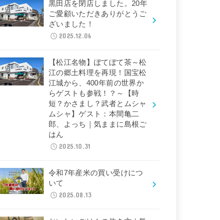
黒田店を閉店しました。20年
ご愛顧いただきありがとうご
ざいました！
2025.12.06
【松江名物】ぼてぼて茶～松
江の郷土料理を再現！国宝松
江城から、400年前の世界か
らゲストも参戦！？～【時
短？かさまし？武者とムシャ
ムシャ】ゲスト：本間亀二
郎、よっち｜気ままに島根ご
はん
2025.10.31
令和7年産米の買い受けにつ
いて
2025.08.13