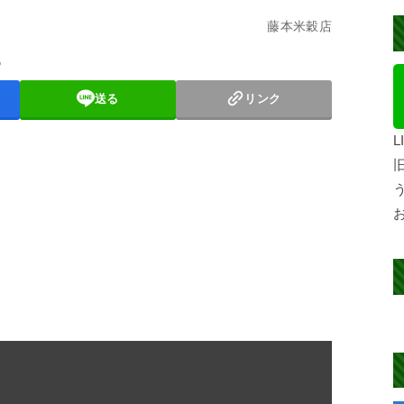
藤本米穀店
3
送る
リンク