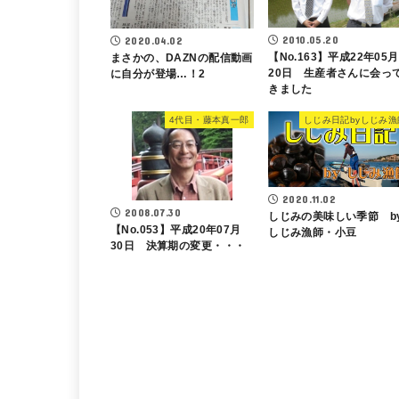
2010.05.20
2020.04.02
【No.163】平成22年05月
まさかの、DAZNの配信動画
20日 生産者さんに会っ
に自分が登場…！2
きました
4代目・藤本真一郎
しじみ日記byしじみ漁
2020.11.02
2008.07.30
しじみの美味しい季節 b
【No.053】平成20年07月
しじみ漁師・小豆
30日 決算期の変更・・・