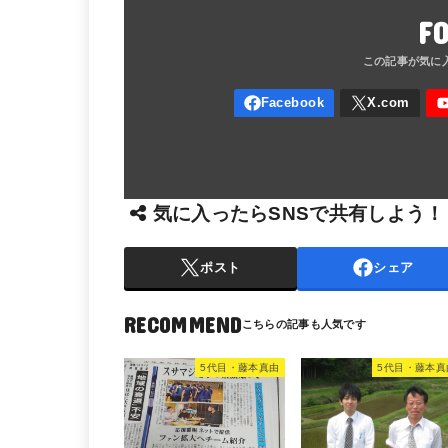
F
気に入ったらSNSで共有しよう！
ポスト
シェア
RECOMMEND
5代目・藤本真由
5代目・藤本真