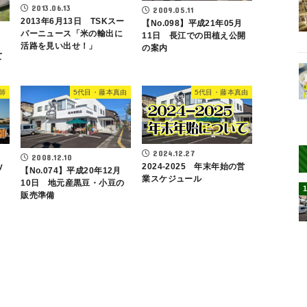
2013.06.13
2009.05.11
2013年6月13日 TSKスー
【No.098】平成21年05月
パーニュース「米の輸出に
11日 長江での田植え公開
活路を見い出せ！」
の案内
て
師
5代目・藤本真由
5代目・藤本真由
2024.12.27
2008.12.10
y
2024-2025 年末年始の営
【No.074】平成20年12月
業スケジュール
10日 地元産黒豆・小豆の
販売準備