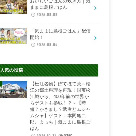
おいしいごはんの炊き方｜気
ままに島根ごはん
2025.08.08
「気ままに島根ごはん」配信
開始！
2025.08.04
人気の投稿
【松江名物】ぼてぼて茶～松
江の郷土料理を再現！国宝松
江城から、400年前の世界か
らゲストも参戦！？～【時
短？かさまし？武者とムシャ
ムシャ】ゲスト：本間亀二
郎、よっち｜気ままに島根ご
はん
2025.10.31
2350