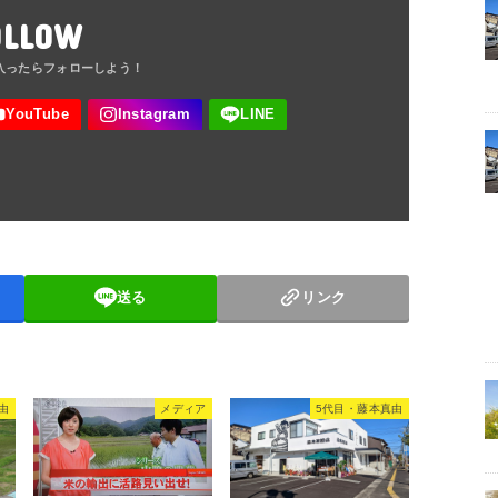
OLLOW
送る
リンク
由
メディア
5代目・藤本真由