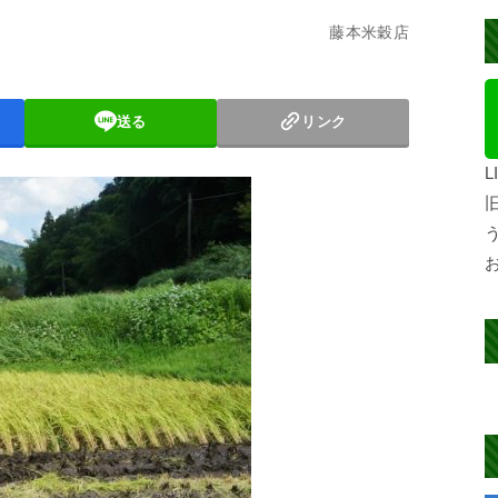
藤本米穀店
送る
リンク