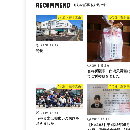
RECOMMEND
5代目・藤本真由
5代目・藤本真
2010.07.22
特長
2016.12.06
合格祈願米 白潟天満宮
てご祈祷頂きました
5代目・藤本真由
5代目・藤本真
2021.04.23
うやま米は美味いの感想を
2010.05.18
頂きました
【No.162】平成22年05月
18日 登録検査機関に認