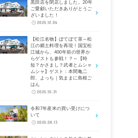
黒田店を閉店しました。20年
ご愛顧いただきありがとうご
ざいました！
2025.12.06
【松江名物】ぼてぼて茶～松
江の郷土料理を再現！国宝松
江城から、400年前の世界か
らゲストも参戦！？～【時
短？かさまし？武者とムシャ
ムシャ】ゲスト：本間亀二
郎、よっち｜気ままに島根ご
はん
2025.10.31
令和7年産米の買い受けにつ
いて
2025.08.13