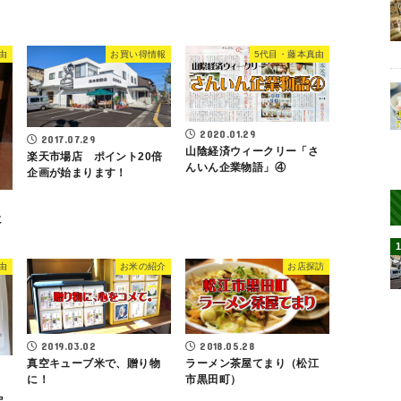
由
お買い得情報
5代目・藤本真由
2020.01.29
2017.07.29
山陰経済ウィークリー「さ
楽天市場店 ポイント20倍
んいん企業物語」④
企画が始まります！
に
由
お米の紹介
お店探訪
2018.05.28
2019.03.02
ラーメン茶屋てまり（松江
真空キューブ米で、贈り物
市黒田町）
に！
定