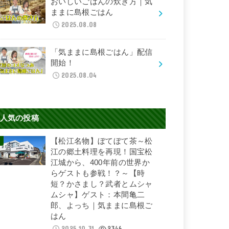
おいしいごはんの炊き方｜気
ままに島根ごはん
2025.08.08
「気ままに島根ごはん」配信
開始！
2025.08.04
人気の投稿
【松江名物】ぼてぼて茶～松
江の郷土料理を再現！国宝松
江城から、400年前の世界か
らゲストも参戦！？～【時
短？かさまし？武者とムシャ
ムシャ】ゲスト：本間亀二
郎、よっち｜気ままに島根ご
はん
2025.10.31
2346