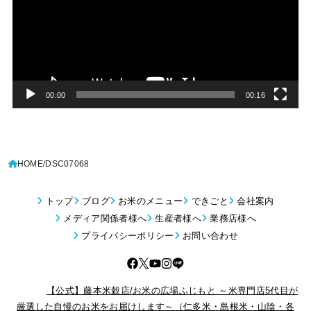
プ
レ
ー
ヤ
ー
00:00
00:16
HOME
DSC07068
トップ
ブログ
お米のメニュー
できごと
会社案内
メディア関係者様へ
生産者様へ
業務店様へ
プライバシーポリシー
お問い合わせ
© 2026
【公式】藤本米穀店/お米の広場ふじもと ～米専門店5代目が
厳選した自慢のお米をお届けします～（仁多米・島根米・山陰・各