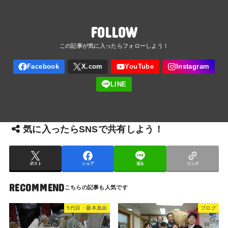
FOLLOW
気に入ったらSNSで共有しよう！
ポスト
シェア
送る
リンク
RECOMMEND
5代目・藤本真由
ブログ