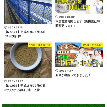
2020.06.02
本店営業再開します（黒田店は時
間変更します）
2009.05.15
【No.101】平成21年05月15日
ついに明日!!
4代目・藤本真一郎
5代目・藤本真由
2020.11.04
新米が出揃ってきました！
2006.09.07
【No.019】平成18年09月07日
にたひかり早刈り米 入荷