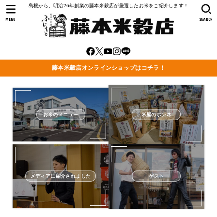
島根から、明治26年創業の藤本米穀店が厳選したお米をご紹介します！
MENU
SEARCH
藤本米穀店オンラインショップはコチラ！
お米のメニュー
米屋のホンネ
メディアに紹介されました
ゲスト