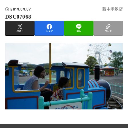
2019.09.07
藤本米穀店
DSC07068
ポスト
シェア
送る
リンク