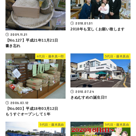
2018.01.01
2018年も宜しくお願い致します
2009.11.21
【No.127】平成21年11月21日
書き忘れ
4代目・藤本真一郎
5代目・藤本真由
2010.07.24
きぬむすめの誕生日!!
2006.03.12
【No.003】平成18年03月12日
もうすぐオープンして１年
5代目・藤本真由
5代目・藤本真由