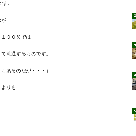
です。
のが、
リ１００％では
して流通するものです。
ともあるのだが・・・）
リよりも