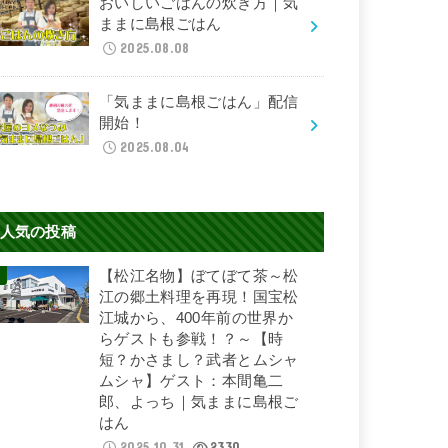
おいしいごはんの炊き方｜気
ままに島根ごはん
2025.08.08
「気ままに島根ごはん」配信
開始！
2025.08.04
人気の投稿
【松江名物】ぼてぼて茶～松
江の郷土料理を再現！国宝松
江城から、400年前の世界か
らゲストも参戦！？～【時
短？かさまし？武者とムシャ
ムシャ】ゲスト：本間亀二
郎、よっち｜気ままに島根ご
はん
2025.10.31
2330