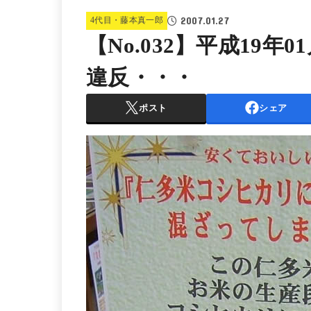
2007.01.27
4代目・藤本真一郎
【No.032】平成19年
違反・・・
ポスト
シェア