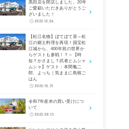
黒田店を閉店しました。20年
ご愛顧いただきありがとうご
ざいました！
2025.12.06
【松江名物】ぼてぼて茶～松
江の郷土料理を再現！国宝松
江城から、400年前の世界か
らゲストも参戦！？～【時
短？かさまし？武者とムシャ
ムシャ】ゲスト：本間亀二
郎、よっち｜気ままに島根ご
はん
2025.10.31
令和7年産米の買い受けにつ
いて
2025.08.13