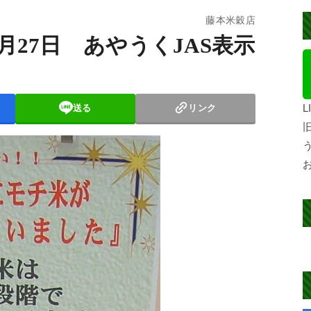
藤本米穀店
01月27日 あやうくJAS表示
送る
リンク