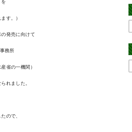
リを
れます。）
米の発売に向けて
政事務所
水産省の一機関）
なられました。
したので、