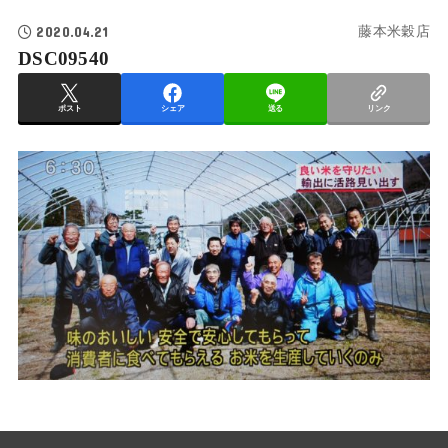
2020.04.21
藤本米穀店
DSC09540
ポスト
シェア
送る
リンク