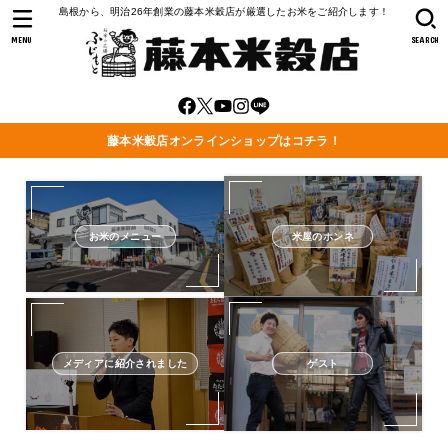
島根から、明治26年創業の藤本米穀店が厳選したお米をご紹介します！
MENU
SEARCH
藤本米穀店オンラインショップはコチラ！
お米のメニュー
米屋のホンネ
メディアに紹介されました
ゲスト