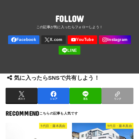
FOLLOW
気に入ったらSNSで共有しよう！
ポスト
シェア
送る
リンク
RECOMMEND
5代目・藤本真由
5代目・藤本真由