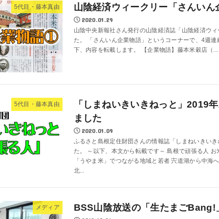
山陰経済ウィークリー「さんいん
5代目・藤本真由
2020.01.29
山陰中央新報社さん発行の山陰経済誌「山陰経済ウィ
た。 「さんいん企業物語」というコーナーで、4週
下、内容を転載します。 【企業物語】藤本米穀店（...
「しまねいきいきねっと」2019
5代目・藤本真由
ました
2020.01.09
ふるさと島根定住財団さんの情報誌「しまねいきいき
た。 ～以下、本文から転載です～ 島根で頑張る人 
「うやま米」でつながる地域と若者 宍道湖から中海
北...
BSS山陰放送の「生たまごBang
メディア