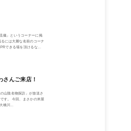
流儀」というコーナーに掲
載るには大層な名前のコーナ
Rできる場を頂けるな...
わさんご来店！
わの山陰名物探訪」が放送さ
です。 今回、まさかの米屋
橋川...