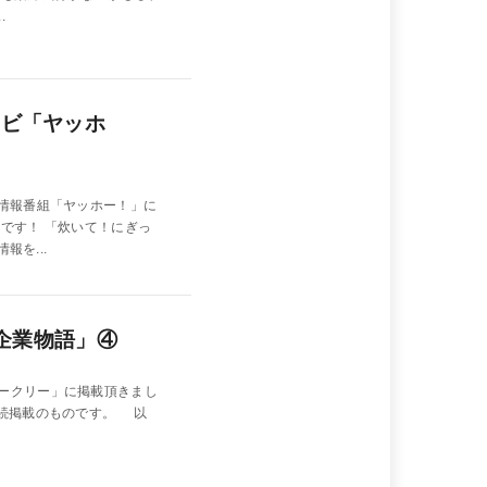
.
テレビ「ヤッホ
の情報番組「ヤッホー！」に
です！ 「炊いて！にぎっ
報を...
企業物語」④
ークリー」に掲載頂きまし
連続掲載のものです。 以