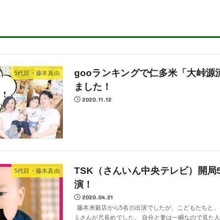
gooランキングで仁多米「大峠源
5代目・藤本真由
ました！
2020.11.12
TSK（さんいん中央テレビ）開局
5代目・藤本真由
演！
2020.04.21
藤本米穀店から5名の出演でしたが、こどもたちと、
ミさんが尺長めでした。 自分と妻は一瞬なので見た