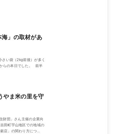
日本海」の取材があ
さい袋（2kg前後）が多く
からの本日でした。 前半
うやま米の里を守
定住財団」さん主催の企業向
市吉田町宇山地区での地域の
店」の関わり方につ...