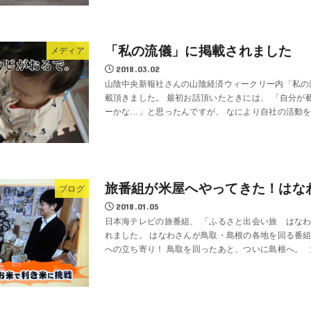
「私の流儀」に掲載されました
メディア
2018.03.02
山陰中央新報社さんの山陰経済ウィークリー内「私の
載頂きました。 最初お話頂いたときには、 「自分が
ーかな…」と思ったんですが、 なにより自社の活動をP
旅番組が米屋へやってきた！はな
ブログ
2018.01.05
日本海テレビの旅番組、 「ふるさと出会い旅 はな
れました。 はなわさんが鳥取・島根の各地を回る番組
への立ち寄り！ 鳥取を回ったあと、ついに島根へ。 大