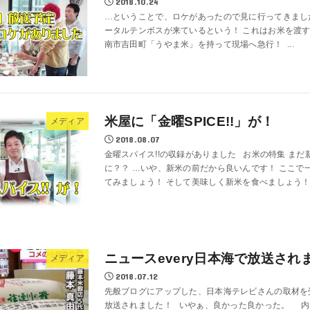
2018.10.24
…ということで、ロケがあったので見に行ってきまし
ータルテンボスが来ているという！ これはお米を渡す
南市吉田町「うやま米」を持って現場へ急行！ ...
米屋に「金曜SPICE!!」が！
メディア
2018.08.07
金曜スパイス!!の収録がありました お米の特集 ま
に？？ …いや、新米の前だから良いんです！ ここで
てみましょう！ そして美味しく新米を食べましょう！ と
ニュースevery日本海で放送され
メディア
2018.07.12
先般ブログにアップした、日本海テレビさんの取材
放送されました！ いやぁ、良かった良かった。 内