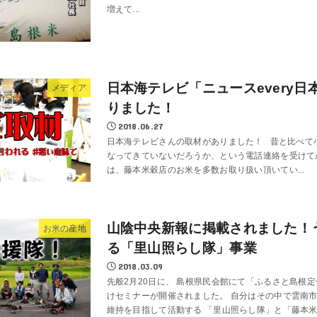
増えて...
日本海テレビ「ニュースevery
メディア
りました！
2018.06.27
日本海テレビさんの取材がありました！ 昔と比べて小
なってきていないだろうか、という電話連絡を受けて
は、藤本米穀店のお米を多数お取り扱い頂いてい...
山陰中央新報に掲載されました！
お米の産地
る「里山照らし隊」事業
2018.03.09
先般2月20日に、 島根県民会館にて「ふるさと島根
けセミナーが開催されました。 自分はその中で雲南
維持を目指して活動する 「里山照らし隊」と「藤本米穀