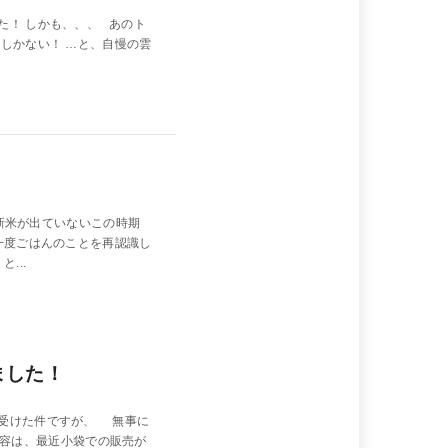
た！ しかも、、、 あのト
しかない！ …と、自慢の雲
だ新米が出ていないこの時期
一度ごはんのことを再認識し
...
ました！
を受けた件ですが、 無事に
容は、最近小袋での販売が